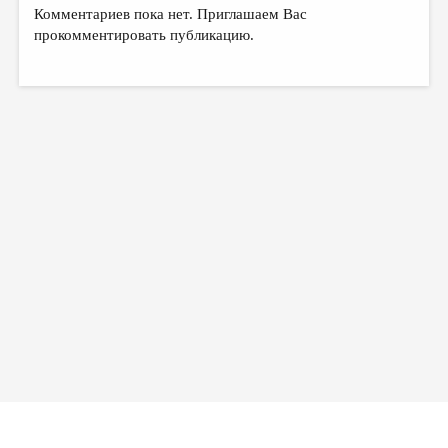
МАЛАЯ ПРОЗА
Комментариев пока нет. Приглашаем Вас
прокомментировать публикацию.
ЭССЕИСТИКА
ЛИТЕРАТУРОВЕДЕНИЕ
КУЛЬТУРОВЕДЕНИЕ
ПУБЛИЦИСТИКА
РЕЦЕНЗИРОВАНИЕ
ЦИКЛЫ ПУБЛИКАЦИЙ
ТРЕДИАКОВСКИЙ
МЕДИА
ВКОНТАКТЕ