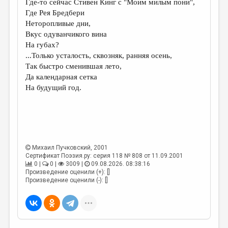
Где-то сейчас Стивен Кинг с "Моим милым пони",
Где Рея Бредбери
ДАЙДЖЕСТ
Неторопливые дни,
ПРОИЗВЕДЕНИЯ
Вкус одуванчикого вина
На губах?
ПЕРЕВОДЫ
...Только усталость, сквозняк, ранняя осень,
Так быстро сменившая лето,
КОНКУРСЫ
Да календарная сетка
ДЕТСКАЯ КОМНАТА
На будущий год.
КНИЖНАЯ ПОЛКА
ОБЗОР ЛИТЕРАТУРЫ
СТРАНИЦЫ ПАМЯТИ
Михаил Пучковский
, 2001
Сертификат Поэзия.ру: серия 118 № 808 от 11.09.2001
ОБЪЯВЛЕНИЯ
0 |
0 |
3009 |
09.08.2026. 08:38:16
Произведение оценили (+): []
КОЛОНКА РЕДАКТОРА
Произведение оценили (-): []
РЕДКОЛЛЕГИЯ
ОТ РЕДАКЦИИ