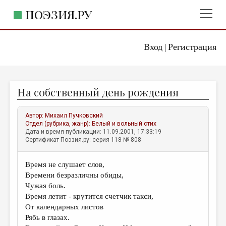
ПОЭЗИЯ.РУ
Вход
Регистрация
ГЛАВНОЕ МЕНЮ
|
ПОЭЗИЯ.РУ
ИЗДАТЕЛЬСТВО
На собственный день рождения
ЖАНРЫ
АВТОРЫ
Автор:
Михаил Пучковский
Отдел (рубрика, жанр):
Белый и вольный стих
КОММЕНТАРИИ
Дата и время публикации: 11.09.2001, 17:33:19
Сертификат Поэзия.ру: серия 118 № 808
ЛИТСАЛОН
Время не слушает слов,
НОВОСТИ
Времени безразличны обиды,
ПРАВИЛА САЙТА
Чужая боль.
Время летит - крутится счетчик такси,
От календарных листов
ОТДЕЛЫ И РУБРИКИ
Рябь в глазах.
ИЗБРАННОЕ