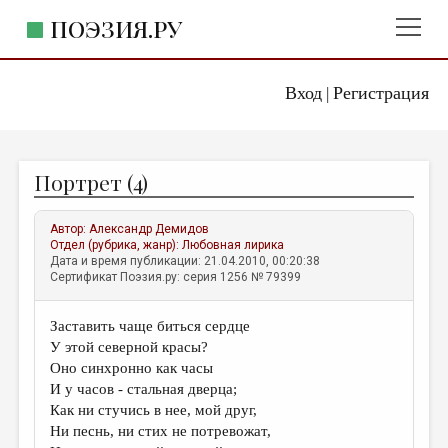
ПОЭЗИЯ.РУ
Вход
Регистрация
ГЛАВНОЕ МЕНЮ
|
ПОЭЗИЯ.РУ
ИЗДАТЕЛЬСТВО
Портрет (4)
ЖАНРЫ
АВТОРЫ
Автор:
Александр Демидов
Отдел (рубрика, жанр):
Любовная лирика
КОММЕНТАРИИ
Дата и время публикации: 21.04.2010, 00:20:38
Сертификат Поэзия.ру: серия 1256 № 79399
ЛИТСАЛОН
Заставить чаще биться сердце
НОВОСТИ
У этой северной красы?
ПРАВИЛА САЙТА
Оно синхронно как часы
И у часов - стальная дверца;
Как ни стучись в нее, мой друг,
ОТДЕЛЫ И РУБРИКИ
Ни песнь, ни стих не потревожат,
ИЗБРАННОЕ