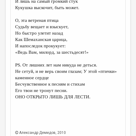
И лишь на самый громкий стук
Кукушка выскочит, быть может.
ДАЙДЖЕСТ
ПРОИЗВЕДЕНИЯ
О, эта ветреная птица
Судьбу вещает и взыскует,
ПЕРЕВОДЫ
Но быстро улетит назад
Как Шемаханская царица,
КОНКУРСЫ
И напоследок прокукует:
ДЕТСКАЯ КОМНАТА
«Ведь Вам, милорд, за шестьдесят!»
КНИЖНАЯ ПОЛКА
PS. От лишних лет нам никуда не деться.
Не сетуй, и не верь своим глазам; У этой «птички»
ОБЗОР ЛИТЕРАТУРЫ
каменное сердце
СТРАНИЦЫ ПАМЯТИ
Бесчувственное к песням и стихам
Его твои не тронут песни.
ОБЪЯВЛЕНИЯ
ОНО ОТКРЫТО ЛИШЬ ДЛЯ ЛЕСТИ.
КОЛОНКА РЕДАКТОРА
РЕДКОЛЛЕГИЯ
ОТ РЕДАКЦИИ
Александр Демидов
, 2010