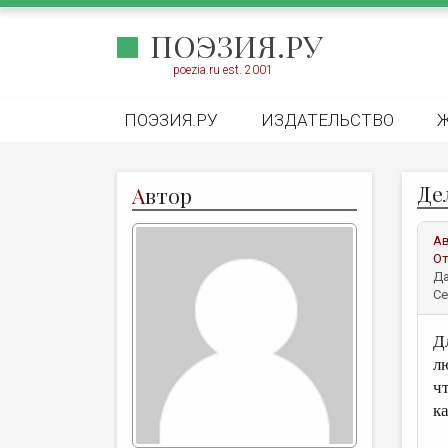
ПОЭЗИЯ.РУ
poezia.ru est. 2001
ПОЭЗИЯ.РУ
ИЗДАТЕЛЬСТВО
Де
А
втор
А
От
Да
Се
Д
л
ч
к