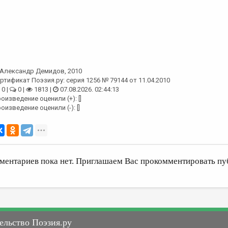
Александр Демидов
, 2010
ртификат Поэзия.ру: серия 1256 № 79144 от 11.04.2010
0 |
0 |
1813 |
07.08.2026. 02:44:13
оизведение оценили (+): []
оизведение оценили (-): []
ментариев пока нет. Приглашаем Вас прокомментировать пу
ельство Поэзия.ру