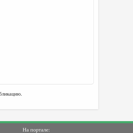
бликацию.
На портале: