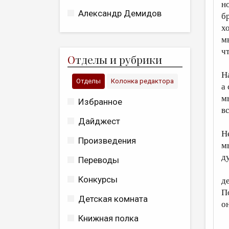
н
Александр Демидов
б
хо
м
ч
О
тделы и рубрики
Н
Отделы
Колонка редактора
а
м
Избранное
вс
Дайджест
Н
Произведения
м
д
Переводы
Конкурсы
д
П
Детская комната
о
Книжная полка