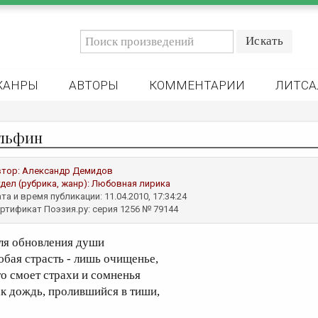
ЖАНРЫ
АВТОРЫ
КОММЕНТАРИИ
ЛИТСА
льфин
втор:
Александр Демидов
дел (рубрика, жанр):
Любовная лирика
та и время публикации: 11.04.2010, 17:34:24
ртификат Поэзия.ру: серия 1256 № 79144
ля обновления души
юбая страсть - лишь очищенье,
то смоет страхи и сомненья
ак дождь, пролившийся в тиши,