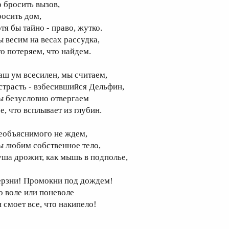
о бросить вызов,
росить дом,
тя бы тайно - право, жутко.
ы весим на весах рассудка,
то потеряем, что найдем.
аш ум всесилен, мы считаем,
 страсть - взбесившийся Дельфин,
ы безусловно отвергаем
е, что всплывает из глубин.
еобъяснимого не ждем,
ы любим собственное тело,
уша дрожит, как мышь в подполье,
ерзни! Промокни под дождем!
о воле или поневоле
н смоет все, что накипело!