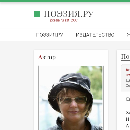
ПОЭЗИЯ.РУ
poezia.ru est. 2001
ПОЭЗИЯ.РУ
ИЗДАТЕЛЬСТВО
По
А
втор
А
От
Да
Се
С
Х
И
А