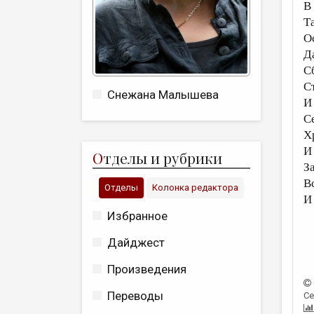
В
Т
О
Д
С
С
Снежана Малышева
И
С
Х
И
О
тделы и рубрики
З
Вс
Отделы
Колонка редактора
И
Избранное
Дайджест
Произведения
Переводы
Се