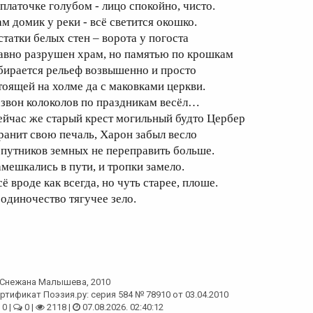
 платочке голубом - лицо спокойно, чисто.
ам домик у реки - всё светится окошко.
статки белых стен – ворота у погоста
авно разрушен храм, но памятью по крошкам
бирается рельеф возвышенно и просто
тоящей на холме да с маковками церкви.
 звон колоколов по праздникам весёл…
ейчас же старый крест могильный будто Цербер
ранит свою печаль, Харон забыл весло
 путников земных не переправить больше.
амешкались в пути, и тропки замело.
ё вроде как всегда, но чуть старее, плоше.
 одиночество тягучее зело.
Снежана Малышева
, 2010
ртификат Поэзия.ру: серия 584 № 78910 от 03.04.2010
0 |
0 |
2118 |
07.08.2026. 02:40:12