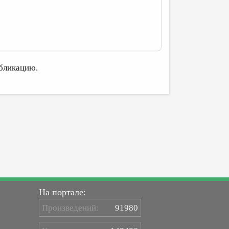
бликацию.
На портале:
Произведений:
91980