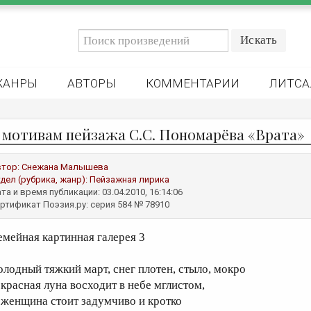
ЖАНРЫ
АВТОРЫ
КОММЕНТАРИИ
ЛИТСА
 мотивам пейзажа С.С. Пономарёва «Врата»
втор:
Снежана Малышева
дел (рубрика, жанр):
Пейзажная лирика
та и время публикации: 03.04.2010, 16:14:06
ртификат Поэзия.ру: серия 584 № 78910
емейная картинная галерея 3
олодный тяжкий март, снег плотен, стыло, мокро
 красная луна восходит в небе мглистом,
 женщина стоит задумчиво и кротко