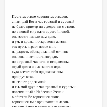
ДАЙДЖЕСТ
ПРОИЗВЕДЕНИЯ
Пусть мертвые хоронят мертвецов,
а нам, дай Бог в час грозный и суровый
ПЕРЕВОДЫ
не брать пример ни с дедов, ни с отцов,
но в новый мир идти дорогой новой,
КОНКУРСЫ
она зовет: немало нам дано,
ДЕТСКАЯ КОМНАТА
и ум, и кровь, и откровенье жизни,
так пусть играет новое вино
КНИЖНАЯ ПОЛКА
на радость обескровленной отчизне,
она юна, и вечность впереди,
ОБЗОР ЛИТЕРАТУРЫ
но в грозный час огня и исправленья
СТРАНИЦЫ ПАМЯТИ
отдай долги и с легкостью иди,
куда влечет тебя предназначенье,
ОБЪЯВЛЕНИЯ
пройдут века,
не сгинет род земной,
КОЛОНКА РЕДАКТОРА
и ты, мой друг, в час грозный и суровый
РЕДКОЛЛЕГИЯ
повенчанный с Небесною Женой
в обители Ее вернешься снова,
ОТ РЕДАКЦИИ
вернешься ты в край пашен и лесов,
где сень берез и светлых рек разливы,