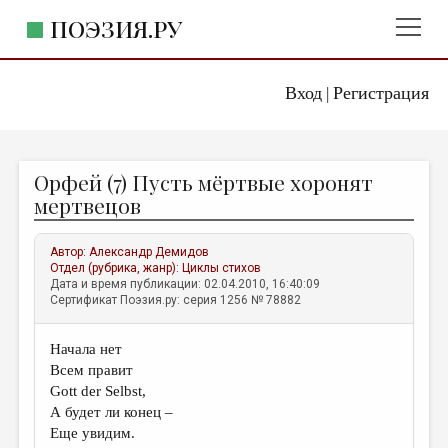
ПОЭЗИЯ.РУ
Вход
Регистрация
ГЛАВНОЕ МЕНЮ
|
ПОЭЗИЯ.РУ
ИЗДАТЕЛЬСТВО
Орфей (7) Пусть мёртвые хоронят
ЖАНРЫ
мертвецов
АВТОРЫ
Автор:
Александр Демидов
КОММЕНТАРИИ
Отдел (рубрика, жанр):
Циклы стихов
Дата и время публикации: 02.04.2010, 16:40:09
ЛИТСАЛОН
Сертификат Поэзия.ру: серия 1256 № 78882
НОВОСТИ
Начала нет
ПРАВИЛА САЙТА
Всем правит
Gott der Selbst,
ОТДЕЛЫ И РУБРИКИ
А будет ли конец –
Еще увидим.
ИЗБРАННОЕ