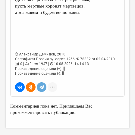
МАЛАЯ ПРОЗА
пусть мертвые хоронят мертвецов,
ЭССЕИСТИКА
а мы живем и будем вечно живы.
ЛИТЕРАТУРОВЕДЕНИЕ
КУЛЬТУРОВЕДЕНИЕ
ПУБЛИЦИСТИКА
РЕЦЕНЗИРОВАНИЕ
Александр Демидов
, 2010
Сертификат Поэзия.ру: серия 1256 № 78882 от 02.04.2010
0 |
0 |
1947 |
10.08.2026. 14:14:13
ЦИКЛЫ ПУБЛИКАЦИЙ
Произведение оценили (+): []
Произведение оценили (-): []
ТРЕДИАКОВСКИЙ
МЕДИА
ВКОНТАКТЕ
Комментариев пока нет. Приглашаем Вас
прокомментировать публикацию.