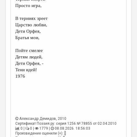
МАЛАЯ ПРОЗА
Просто игра,
ЭССЕИСТИКА
В терниях зреет
ЛИТЕРАТУРОВЕДЕНИЕ
Царство любви,
Дети Орфея,
КУЛЬТУРОВЕДЕНИЕ
Братья мои,
ПУБЛИЦИСТИКА
Пойте смелее
РЕЦЕНЗИРОВАНИЕ
Детям людей,
Дети Орфея, -
ЦИКЛЫ ПУБЛИКАЦИЙ
Тени идей!
1976
ТРЕДИАКОВСКИЙ
МЕДИА
ВКОНТАКТЕ
Александр Демидов
, 2010
Сертификат Поэзия.ру: серия 1256 № 78855 от 02.04.2010
0 |
0 |
1779 |
08.08.2026. 18:56:03
Произведение оценили (+): []