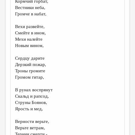
Кормчий горбат,
Вестники неба,
ДАЙДЖЕСТ
Громче в набат,
ПРОИЗВЕДЕНИЯ
Вехи развейте,
ПЕРЕВОДЫ
Смейте в ином,
Мехи налейте
КОНКУРСЫ
Новым вином,
ДЕТСКАЯ КОМНАТА
Сердцу дарите
КНИЖНАЯ ПОЛКА
Дерзкий пожар,
Троны громите
ОБЗОР ЛИТЕРАТУРЫ
Громом гитар,
СТРАНИЦЫ ПАМЯТИ
В рунах воспрянут
ОБЪЯВЛЕНИЯ
Скальд и рапсод,
Струны Боянов,
КОЛОНКА РЕДАКТОРА
Ярость и мед,
РЕДКОЛЛЕГИЯ
Верности верьте,
ОТ РЕДАКЦИИ
Верьте ветрам,
Тернии смерти -