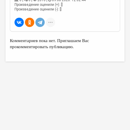
0 |
0 |
2010 |
09.08.2026. 12:02:44
МАЛАЯ ПРОЗА
Произведение оценили (+): []
Произведение оценили (-): []
ЭССЕИСТИКА
ЛИТЕРАТУРОВЕДЕНИЕ
КУЛЬТУРОВЕДЕНИЕ
Комментариев пока нет. Приглашаем Вас
ПУБЛИЦИСТИКА
прокомментировать публикацию.
РЕЦЕНЗИРОВАНИЕ
ЦИКЛЫ ПУБЛИКАЦИЙ
ТРЕДИАКОВСКИЙ
МЕДИА
ВКОНТАКТЕ