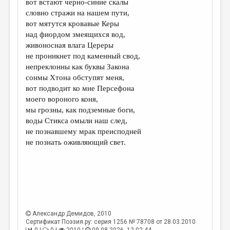
вот встают черно-синие скалы
словно стражи на нашем пути,
ДАЙДЖЕСТ
вот мятутся кровавые Керы
ПРОИЗВЕДЕНИЯ
над фиордом змеящихся вод,
живоносная влага Цереры
ПЕРЕВОДЫ
не проникнет под каменный свод,
непреклонны как буквы Закона
КОНКУРСЫ
сонмы Хтона обступят меня,
ДЕТСКАЯ КОМНАТА
вот подводит ко мне Персефона
моего вороного коня,
КНИЖНАЯ ПОЛКА
мы грозны, как подземные боги,
воды Стикса омыли наш след,
ОБЗОР ЛИТЕРАТУРЫ
не познавшему мрак преисподней
СТРАНИЦЫ ПАМЯТИ
не познать оживляющий свет.
ОБЪЯВЛЕНИЯ
КОЛОНКА РЕДАКТОРА
РЕДКОЛЛЕГИЯ
Александр Демидов
, 2010
ОТ РЕДАКЦИИ
Сертификат Поэзия.ру: серия 1256 № 78708 от 28.03.2010