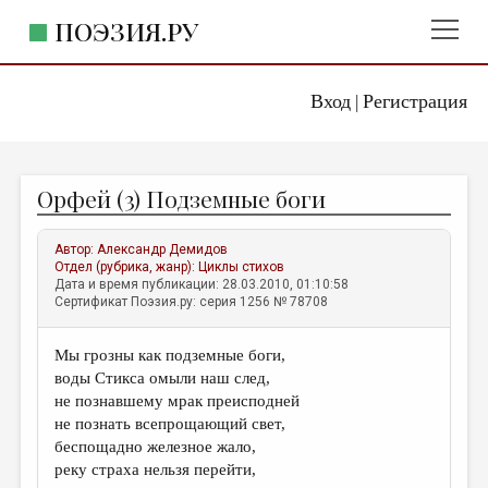
ПОЭЗИЯ.РУ
Вход
Регистрация
ГЛАВНОЕ МЕНЮ
|
ПОЭЗИЯ.РУ
ИЗДАТЕЛЬСТВО
Орфей (3) Подземные боги
ЖАНРЫ
АВТОРЫ
Автор:
Александр Демидов
Отдел (рубрика, жанр):
Циклы стихов
КОММЕНТАРИИ
Дата и время публикации: 28.03.2010, 01:10:58
Сертификат Поэзия.ру: серия 1256 № 78708
ЛИТСАЛОН
Мы грозны как подземные боги,
НОВОСТИ
воды Стикса омыли наш след,
ПРАВИЛА САЙТА
не познавшему мрак преисподней
не познать всепрощающий свет,
беспощадно железное жало,
ОТДЕЛЫ И РУБРИКИ
реку страха нельзя перейти,
ИЗБРАННОЕ