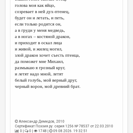
МАЛАЯ ПРОЗА
голова моя как яйцо,
созревает в ней дух-птенец,
ЭССЕИСТИКА
будет он и летать, и петь,
ЛИТЕРАТУРОВЕДЕНИЕ
если только родится он,
а в груди у меня медведь,
КУЛЬТУРОВЕДЕНИЕ
а в ногах – костяной дракон,
и приходит в оскал лица
ПУБЛИЦИСТИКА
и живой, и жилец могил,
РЕЦЕНЗИРОВАНИЕ
злой дракон хочет съесть птенца,
да поможет мне Михаил,
ЦИКЛЫ ПУБЛИКАЦИЙ
размыкаю я грозный круг,
и летят надо мной, летят
ТРЕДИАКОВСКИЙ
белый голубь, мой верный друг,
МЕДИА
черный ворон, мой древний брат.
ВКОНТАКТЕ
Александр Демидов
, 2010
Сертификат Поэзия.ру: серия 1256 № 78537 от 22.03.2010
0 |
0 |
1748 |
09.08.2026. 19:32:51