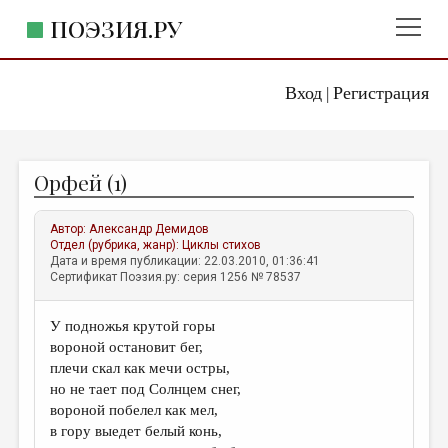
ПОЭЗИЯ.РУ
Вход
Регистрация
ГЛАВНОЕ МЕНЮ
|
ПОЭЗИЯ.РУ
ИЗДАТЕЛЬСТВО
Орфей (1)
ЖАНРЫ
АВТОРЫ
Автор:
Александр Демидов
Отдел (рубрика, жанр):
Циклы стихов
КОММЕНТАРИИ
Дата и время публикации: 22.03.2010, 01:36:41
Сертификат Поэзия.ру: серия 1256 № 78537
ЛИТСАЛОН
У подножья крутой горы
НОВОСТИ
вороной остановит бег,
ПРАВИЛА САЙТА
плечи скал как мечи остры,
но не тает под Солнцем снег,
вороной побелел как мел,
ОТДЕЛЫ И РУБРИКИ
в гору выедет белый конь,
ИЗБРАННОЕ