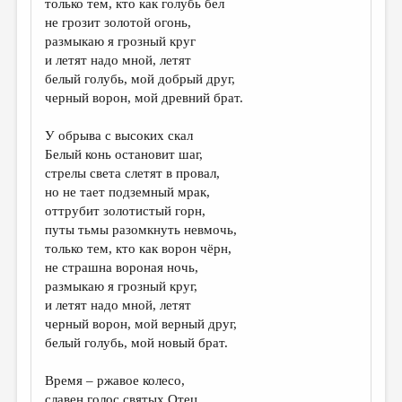
только тем, кто как голубь бел
не грозит золотой огонь,
ДАЙДЖЕСТ
размыкаю я грозный круг
ПРОИЗВЕДЕНИЯ
и летят надо мной, летят
белый голубь, мой добрый друг,
ПЕРЕВОДЫ
черный ворон, мой древний брат.
КОНКУРСЫ
У обрыва с высоких скал
ДЕТСКАЯ КОМНАТА
Белый конь остановит шаг,
стрелы света слетят в провал,
КНИЖНАЯ ПОЛКА
но не тает подземный мрак,
оттрубит золотистый горн,
ОБЗОР ЛИТЕРАТУРЫ
путы тьмы разомкнуть невмочь,
СТРАНИЦЫ ПАМЯТИ
только тем, кто как ворон чёрн,
не страшна вороная ночь,
ОБЪЯВЛЕНИЯ
размыкаю я грозный круг,
и летят надо мной, летят
КОЛОНКА РЕДАКТОРА
черный ворон, мой верный друг,
белый голубь, мой новый брат.
РЕДКОЛЛЕГИЯ
ОТ РЕДАКЦИИ
Время – ржавое колесо,
славен голос святых Отец,