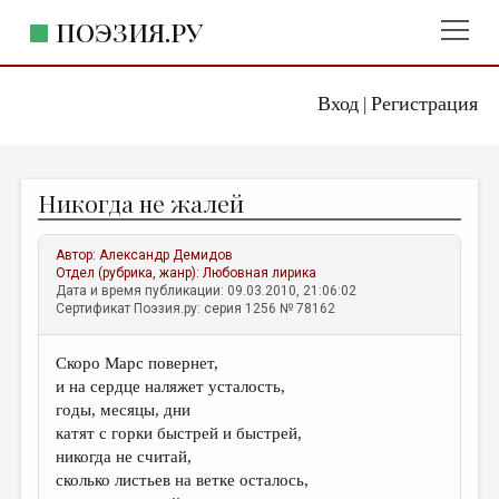
ПОЭЗИЯ.РУ
Вход
Регистрация
ГЛАВНОЕ МЕНЮ
|
ПОЭЗИЯ.РУ
ИЗДАТЕЛЬСТВО
Никогда не жалей
ЖАНРЫ
АВТОРЫ
Автор:
Александр Демидов
Отдел (рубрика, жанр):
Любовная лирика
КОММЕНТАРИИ
Дата и время публикации: 09.03.2010, 21:06:02
Сертификат Поэзия.ру: серия 1256 № 78162
ЛИТСАЛОН
Скоро Марс повернет,
НОВОСТИ
и на сердце наляжет усталость,
ПРАВИЛА САЙТА
годы, месяцы, дни
катят с горки быстрей и быстрей,
никогда не считай,
ОТДЕЛЫ И РУБРИКИ
сколько листьев на ветке осталось,
ИЗБРАННОЕ