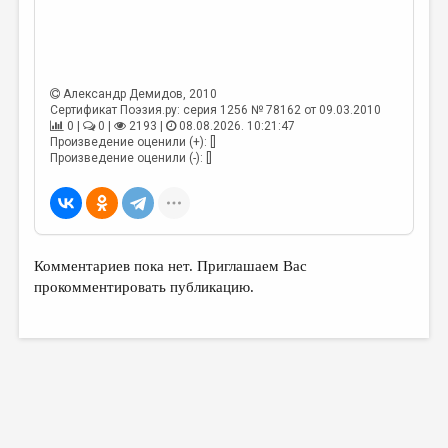
МАЛАЯ ПРОЗА
ЭССЕИСТИКА
ЛИТЕРАТУРОВЕДЕНИЕ
Александр Демидов
, 2010
КУЛЬТУРОВЕДЕНИЕ
Сертификат Поэзия.ру: серия 1256 № 78162 от 09.03.2010
0 |
0 |
2193 |
08.08.2026. 10:21:47
Произведение оценили (+): []
ПУБЛИЦИСТИКА
Произведение оценили (-): []
РЕЦЕНЗИРОВАНИЕ
ЦИКЛЫ ПУБЛИКАЦИЙ
ТРЕДИАКОВСКИЙ
Комментариев пока нет. Приглашаем Вас
МЕДИА
прокомментировать публикацию.
ВКОНТАКТЕ