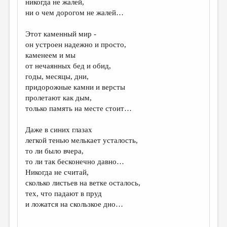
никогда не жалей,
ни о чем дорогом не жалей…
ДАЙДЖЕСТ
ПРОИЗВЕДЕНИЯ
Этот каменный мир -
он устроен надежно и просто,
ПЕРЕВОДЫ
каменеем и мы
от нечаянных бед и обид,
КОНКУРСЫ
годы, месяцы, дни,
ДЕТСКАЯ КОМНАТА
придорожные камни и версты
пролетают как дым,
КНИЖНАЯ ПОЛКА
только память на месте стоит…
ОБЗОР ЛИТЕРАТУРЫ
Даже в синих глазах
СТРАНИЦЫ ПАМЯТИ
легкой тенью мелькает усталость,
то ли было вчера,
ОБЪЯВЛЕНИЯ
то ли так бесконечно давно…
Никогда не считай,
КОЛОНКА РЕДАКТОРА
сколько листьев на ветке осталось,
тех, что падают в пруд
РЕДКОЛЛЕГИЯ
и ложатся на скользкое дно…
ОТ РЕДАКЦИИ