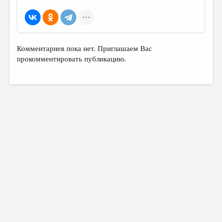
МАЛАЯ ПРОЗА
ЭССЕИСТИКА
ЛИТЕРАТУРОВЕДЕНИЕ
Комментариев пока нет. Приглашаем Вас
КУЛЬТУРОВЕДЕНИЕ
прокомментировать публикацию.
ПУБЛИЦИСТИКА
РЕЦЕНЗИРОВАНИЕ
ЦИКЛЫ ПУБЛИКАЦИЙ
ТРЕДИАКОВСКИЙ
МЕДИА
ВКОНТАКТЕ