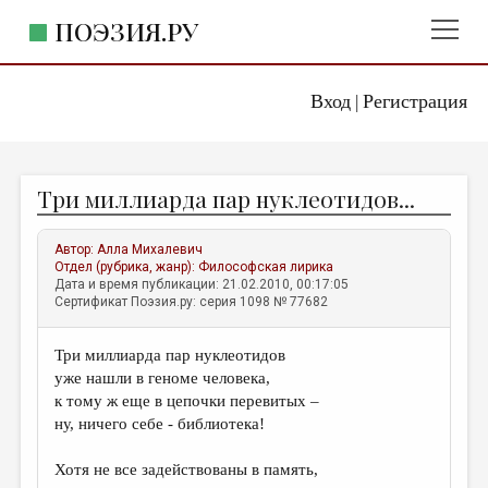
ПОЭЗИЯ.РУ
Вход
Регистрация
ГЛАВНОЕ МЕНЮ
|
ПОЭЗИЯ.РУ
ИЗДАТЕЛЬСТВО
Три миллиарда пар нуклеотидов...
ЖАНРЫ
АВТОРЫ
Автор:
Алла Михалевич
Отдел (рубрика, жанр):
Философская лирика
КОММЕНТАРИИ
Дата и время публикации: 21.02.2010, 00:17:05
Сертификат Поэзия.ру: серия 1098 № 77682
ЛИТСАЛОН
Три миллиарда пар нуклеотидов
НОВОСТИ
уже нашли в геноме человека,
ПРАВИЛА САЙТА
к тому ж еще в цепочки перевитых –
ну, ничего себе - библиотека!
ОТДЕЛЫ И РУБРИКИ
Хотя не все задействованы в память,
ИЗБРАННОЕ