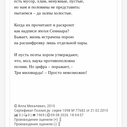
есть мусор, хлам, ненужные, пустые,
но нам и половины не представить:
ДАЙДЖЕСТ
пытаемся – да залпы холостые.
ПРОИЗВЕДЕНИЯ
Когда их прочитают и раскроют
ПЕРЕВОДЫ
как надписи эпохи Сеннаара?
Бывает, жизнь истрачена порою
КОНКУРСЫ
на расшифровку лишь отдельной пары.
ДЕТСКАЯ КОМНАТА
И пусть поэты хором утверждают,
КНИЖНАЯ ПОЛКА
что, мол, наука противоположна
поэзии. Но цифра – поражает, -
ОБЗОР ЛИТЕРАТУРЫ
Три миллиарда! – Просто невозможно!
СТРАНИЦЫ ПАМЯТИ
ОБЪЯВЛЕНИЯ
КОЛОНКА РЕДАКТОРА
Алла Михалевич
, 2010
РЕДКОЛЛЕГИЯ
Сертификат Поэзия.ру: серия 1098 № 77682 от 21.02.2010
0 |
0 |
1969 |
09.08.2026. 18:04:57
ОТ РЕДАКЦИИ
Произведение оценили (+): []
Произведение оценили (-): []