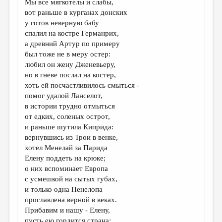
Мы все мягкотелы и слабы,
вот раньше в курганах донских
ДАЙДЖЕСТ
у готов неверную бабу
ПРОИЗВЕДЕНИЯ
спалил на костре Германрих,
а древний Артур по примеру
ПЕРЕВОДЫ
был тоже не в меру остер:
любил он жену Дженевьеру,
КОНКУРСЫ
но в гневе послал на костер,
ДЕТСКАЯ КОМНАТА
хоть ей посчастливилось смыться -
помог удалой Ланселот,
КНИЖНАЯ ПОЛКА
в истории трудно отмыться
от едких, соленых острот,
ОБЗОР ЛИТЕРАТУРЫ
и раньше шутила Киприда:
СТРАНИЦЫ ПАМЯТИ
вернувшись из Трои в венке,
хотел Менелай за Парида
ОБЪЯВЛЕНИЯ
Елену поддеть на крюке;
о них вспоминает Европа
КОЛОНКА РЕДАКТОРА
с усмешкой на сытых губах,
и только одна Пенелопа
РЕДКОЛЛЕГИЯ
прославлена верной в веках.
ОТ РЕДАКЦИИ
Прибавим и нашу - Елену,
пусть ею гордится страна;