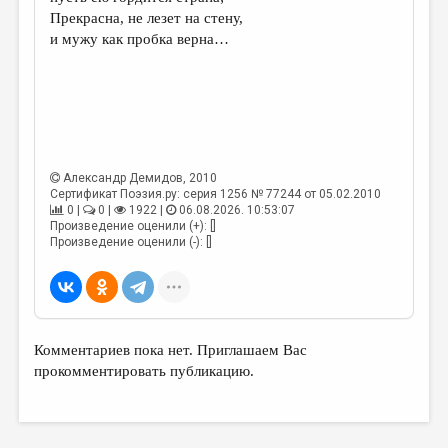
МАЛАЯ ПРОЗА
Прекрасна, не лезет на стену,
и мужу как пробка верна…
ЭССЕИСТИКА
ЛИТЕРАТУРОВЕДЕНИЕ
КУЛЬТУРОВЕДЕНИЕ
ПУБЛИЦИСТИКА
Александр Демидов
, 2010
РЕЦЕНЗИРОВАНИЕ
Сертификат Поэзия.ру: серия 1256 № 77244 от 05.02.2010
0 |
0 |
1922 |
06.08.2026. 10:53:07
ЦИКЛЫ ПУБЛИКАЦИЙ
Произведение оценили (+): []
Произведение оценили (-): []
ТРЕДИАКОВСКИЙ
МЕДИА
ВКОНТАКТЕ
Комментариев пока нет. Приглашаем Вас
прокомментировать публикацию.