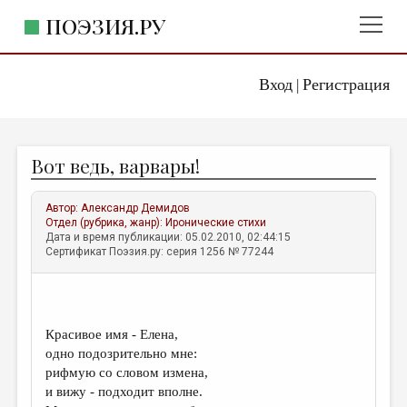
ПОЭЗИЯ.РУ
Вход
Регистрация
ГЛАВНОЕ МЕНЮ
|
ПОЭЗИЯ.РУ
ИЗДАТЕЛЬСТВО
Вот ведь, варвары!
ЖАНРЫ
АВТОРЫ
Автор:
Александр Демидов
Отдел (рубрика, жанр):
Иронические стихи
КОММЕНТАРИИ
Дата и время публикации: 05.02.2010, 02:44:15
Сертификат Поэзия.ру: серия 1256 № 77244
ЛИТСАЛОН
НОВОСТИ
ПРАВИЛА САЙТА
Красивое имя - Елена,
одно подозрительно мне:
рифмую со словом измена,
ОТДЕЛЫ И РУБРИКИ
и вижу - подходит вполне.
ИЗБРАННОЕ