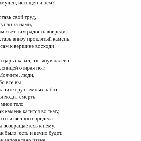
змучен, истощен и нем?
ставь свой труд,
тупай за нами,
ам свет, там радость впереди,
ставь внизу проклятый камень,
 сам к вершине восходи!»
 царь сказал, взглянув налево,
есницей отирая пот:
Молчите, люди,
бо все вы
лачите груз земных забот.
риходит смерть,
емное тело
ак камень катится во тьму,
о от извечного предела
ы возвращаетесь к нему.
к было, есть и вечно будет.
ак заповедано извне.