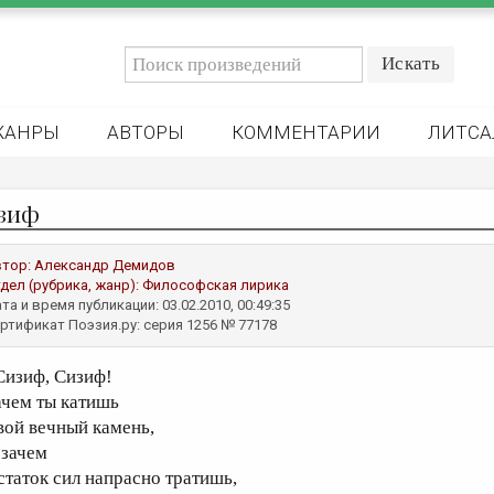
ЖАНРЫ
АВТОРЫ
КОММЕНТАРИИ
ЛИТСА
зиф
втор:
Александр Демидов
дел (рубрика, жанр):
Философская лирика
та и время публикации: 03.02.2010, 00:49:35
ртификат Поэзия.ру: серия 1256 № 77178
Сизиф, Сизиф!
ачем ты катишь
вой вечный камень,
 зачем
статок сил напрасно тратишь,