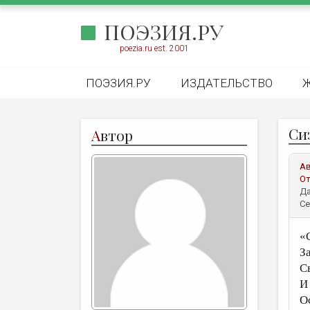
ПОЭЗИЯ.РУ
poezia.ru est. 2001
ПОЭЗИЯ.РУ
ИЗДАТЕЛЬСТВО
Си
А
втор
А
От
Да
Се
«
З
С
И
О