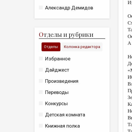
И
Александр Демидов
О
С
Т
О
тделы и рубрики
О
А
Отделы
Колонка редактора
Но
Избранное
Д
Дайджест
«
И
Произведения
В
П
Переводы
З
Конкурсы
К
Н
Детская комната
В
Та
Книжная полка
Т