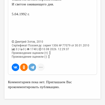
МАЛАЯ ПРОЗА
И светом оживающего дня.
ЭССЕИСТИКА
5.04.1992 г.
ЛИТЕРАТУРОВЕДЕНИЕ
КУЛЬТУРОВЕДЕНИЕ
ПУБЛИЦИСТИКА
Дмитрий Зотов
, 2010
РЕЦЕНЗИРОВАНИЕ
Сертификат Поэзия.ру: серия 1306 № 77079 от 30.01.2010
0 |
0 |
1740 |
10.08.2026. 12:29:37
ЦИКЛЫ ПУБЛИКАЦИЙ
Произведение оценили (+): []
Произведение оценили (-): []
ТРЕДИАКОВСКИЙ
МЕДИА
ВКОНТАКТЕ
Комментариев пока нет. Приглашаем Вас
прокомментировать публикацию.