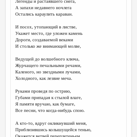
Легенды и растаявшего снега,
А запахи недавнего ночлега
ДАЙДЖЕСТ
Остались караулить караван.
ПРОИЗВЕДЕНИЯ
И посох, утопающий в листве,
ПЕРЕВОДЫ
Укажет место, где уложен камень
Дороги, создаваемой веками
КОНКУРСЫ
И столько же внимающей молве,
ДЕТСКАЯ КОМНАТА
Ведущей до волшебного ключа,
КНИЖНАЯ ПОЛКА
Журчащего печальными речами,
Каленого, но звездными лучами,
ОБЗОР ЛИТЕРАТУРЫ
Холодного, как лезвие меча.
СТРАНИЦЫ ПАМЯТИ
Руками проведя по острию,
ОБЪЯВЛЕНИЯ
Губами припадая к стылой влаге,
Я памяти вручаю, как бумаге,
КОЛОНКА РЕДАКТОРА
Все песни, что когда-нибудь спою.
РЕДКОЛЛЕГИЯ
А кто-то, вдруг окликнувший меня,
ОТ РЕДАКЦИИ
Приблизившись колышущейся тенью,
Окажется ветвей переплетеньем