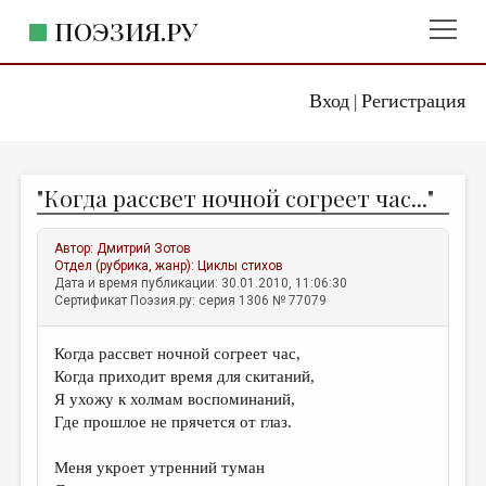
ПОЭЗИЯ.РУ
Вход
Регистрация
ГЛАВНОЕ МЕНЮ
|
ПОЭЗИЯ.РУ
ИЗДАТЕЛЬСТВО
"Когда рассвет ночной согреет час..."
ЖАНРЫ
АВТОРЫ
Автор:
Дмитрий Зотов
Отдел (рубрика, жанр):
Циклы стихов
КОММЕНТАРИИ
Дата и время публикации: 30.01.2010, 11:06:30
Сертификат Поэзия.ру: серия 1306 № 77079
ЛИТСАЛОН
Когда рассвет ночной согреет час,
НОВОСТИ
Когда приходит время для скитаний,
ПРАВИЛА САЙТА
Я ухожу к холмам воспоминаний,
Где прошлое не прячется от глаз.
ОТДЕЛЫ И РУБРИКИ
Меня укроет утренний туман
ИЗБРАННОЕ