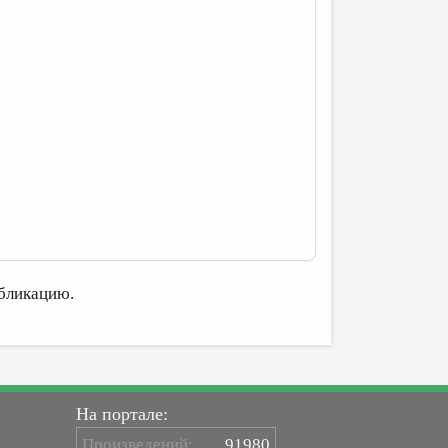
бликацию.
На портале:
Произведений:
91980