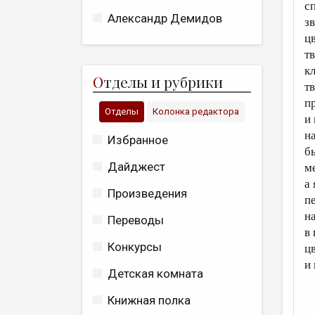
с
Александр Демидов
зв
цв
т
к
О
тделы и рубрики
т
п
Отделы
Колонка редактора
и
н
Избранное
б
Дайджест
м
а
Произведения
п
н
Переводы
в
Конкурсы
ц
и
Детская комната
Книжная полка