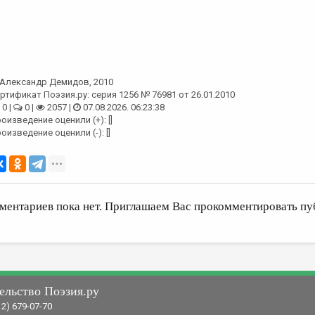
Александр Демидов
, 2010
ртификат Поэзия.ру: серия 1256 № 76981 от 26.01.2010
0 |
0 |
2057 |
07.08.2026. 06:23:38
оизведение оценили (+): []
оизведение оценили (-): []
ментариев пока нет. Приглашаем Вас прокомментировать пу
ельство Поэзия.ру
12) 679-07-70