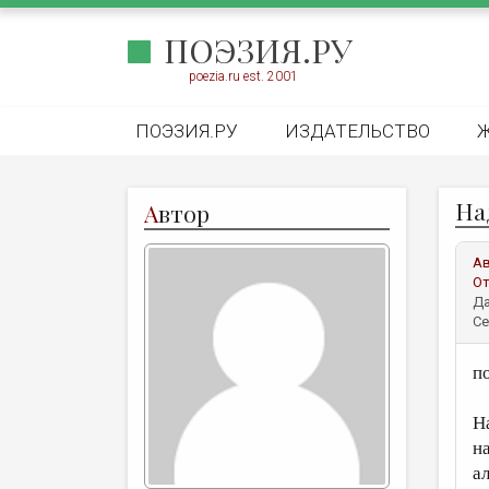
ПОЭЗИЯ.РУ
poezia.ru est. 2001
ПОЭЗИЯ.РУ
ИЗДАТЕЛЬСТВО
На
А
втор
А
От
Да
Се
п
Н
н
а