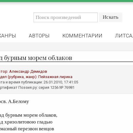
ЖАНРЫ
АВТОРЫ
КОММЕНТАРИИ
ЛИТСА
д бурным морем облаков
втор:
Александр Демидов
дел (рубрика, жанр):
Пейзажная лирика
та и время публикации: 26.01.2010, 17:41:05
ртификат Поэзия.ру: серия 1256 № 76981
осв. А.Белому
ад бурным морем облаков,
ад хризолитовою гладью
лмазный перезвон венцов