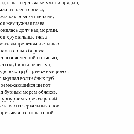
падал на твердь жемчужной прядью,
ала из плена синева,
ела как роза за плечами,
воя жемчужная глава
лонилась долу над морями,
вои хрустальные глаза
ронзали трепетом и стынью
 пахла солью бирюза
ад позолоченной полынью,
ыл голубиный переступ,
едвяных труб тревожный рокот,
 я вкушал волшебных губ
еремежающийся шепот
ад бурным морем облаков,
 пурпурном хоре озарений
вела весна зеркальных снов
 призывал из плена гений…