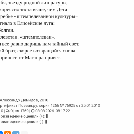
ебя, звезду родной литературы,
мпрессиониста выше, чем Дега
требье «штемпелеванной культуры»
агнало в Елисейские луга:
болган,
клеветан, «штемпелеван»,
ы все равно даришь нам тайный свет,
ой брат, скорее возвращайся снова
 принеси от Мастера привет.
Александр Демидов
, 2010
ртификат Поэзия.ру: серия 1256 № 76925 от 25.01.2010
0 |
0 |
1769 |
08.08.2026. 08:17:22
оизведение оценили (+): []
оизведение оценили (-): []