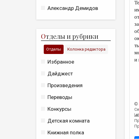
Т
Александр Демидов
и
о
з
о
О
тделы и рубрики
о
т
Отделы
Колонка редактора
м
и
Избранное
Дайджест
Произведения
Переводы
Конкурсы
Се
Детская комната
Пр
Пр
Книжная полка