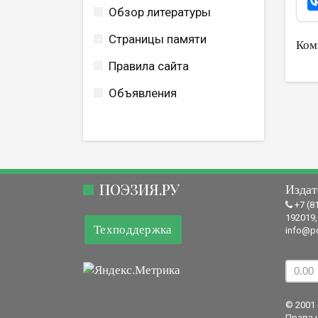
Обзор литературы
Страницы памяти
Ком
Правила сайта
Объявления
ПОЭЗИЯ.РУ
Издат
+7 (8
192019,
Техподдержка
info@po
© 2001 
Права 