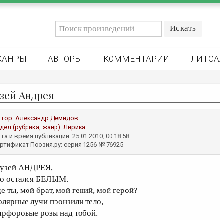
ЖАНРЫ
АВТОРЫ
КОММЕНТАРИИ
ЛИТСА
зей Андрея
втор:
Александр Демидов
дел (рубрика, жанр):
Лирика
та и время публикации: 25.01.2010, 00:18:58
ртификат Поэзия.ру: серия 1256 № 76925
узей АНДРЕЯ,
то остался БЕЛЫМ.
де ты, мой брат, мой гений, мой герой?
олярные лучи пронзили тело,
арфоровые розы над тобой.