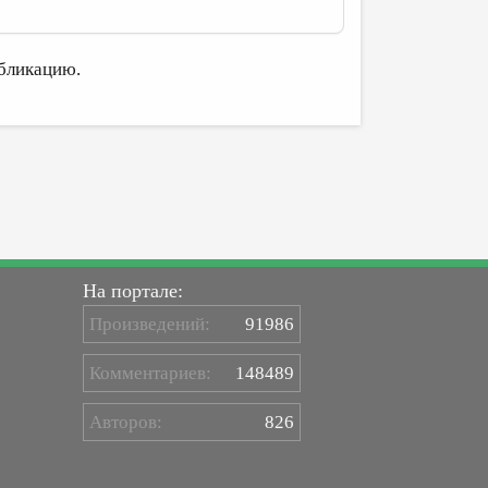
бликацию.
На портале:
Произведений:
91986
Комментариев:
148489
Авторов:
826