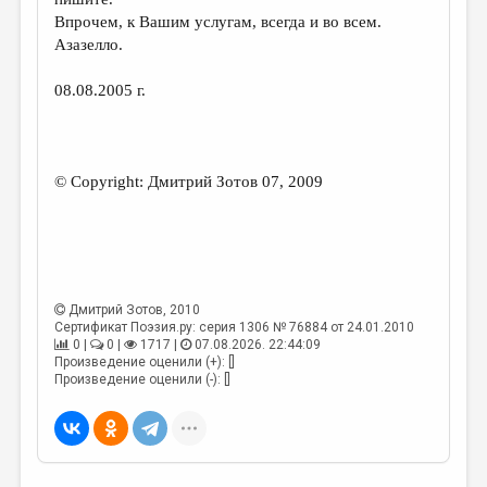
МАЛАЯ ПРОЗА
Впрочем, к Вашим услугам, всегда и во всем.
ЭССЕИСТИКА
Азазелло.
ЛИТЕРАТУРОВЕДЕНИЕ
08.08.2005 г.
КУЛЬТУРОВЕДЕНИЕ
ПУБЛИЦИСТИКА
© Copyright: Дмитрий Зотов 07, 2009
РЕЦЕНЗИРОВАНИЕ
ЦИКЛЫ ПУБЛИКАЦИЙ
ТРЕДИАКОВСКИЙ
МЕДИА
Дмитрий Зотов
, 2010
Сертификат Поэзия.ру: серия 1306 № 76884 от 24.01.2010
0 |
0 |
1717 |
07.08.2026. 22:44:09
ВКОНТАКТЕ
Произведение оценили (+): []
Произведение оценили (-): []