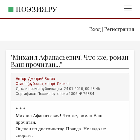
ПОЭЗИЯ.РУ
Вход
Регистрация
ГЛАВНОЕ МЕНЮ
|
ПОЭЗИЯ.РУ
ИЗДАТЕЛЬСТВО
"Михаил Афанасьевич! Что же, роман
ЖАНРЫ
Ваш прочитан..."
АВТОРЫ
Автор:
Дмитрий Зотов
КОММЕНТАРИИ
Отдел (рубрика, жанр):
Лирика
Дата и время публикации: 24.01.2010, 00:48:46
ЛИТСАЛОН
Сертификат Поэзия.ру: серия 1306 № 76884
НОВОСТИ
* * *
ПРАВИЛА САЙТА
Михаил Афанасьевич! Что же, роман Ваш
прочитан.
ОТДЕЛЫ И РУБРИКИ
Оценен по достоинству. Правда. Не надо не
спорьте.
ИЗБРАННОЕ