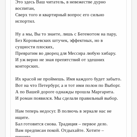
Это здесь Ваш читатель, в невежестве дурно
воспитан,
ДАЙДЖЕСТ
Сверх того и квартирный вопрос его сильно
ПРОИЗВЕДЕНИЯ
испортил.
ПЕРЕВОДЫ
Ну а мы, Вы то знаете, лишь с Бегемотом на пару,
Без Коровьевских штучек, эффектных, но в
КОНКУРСЫ
сущности плоских,
ДЕТСКАЯ КОМНАТА
Превратим во дворец для Мессира любую хибару.
И уж верно не зная препятствий от здешних
КНИЖНАЯ ПОЛКА
конторских.
ОБЗОР ЛИТЕРАТУРЫ
Их красой не проймешь. Имя каждого будет забыто.
СТРАНИЦЫ ПАМЯТИ
Вот на что Петербург, а и тот ими полон по Выборг.
А по Вашей дороге однажды прошла Маргарита.
ОБЪЯВЛЕНИЯ
И роман появился. Мы сделали правильный выбор.
КОЛОНКА РЕДАКТОРА
Нам теперь недосуг. В полночь в зеркале нас не
РЕДКОЛЛЕГИЯ
ищите.
Бал готовится снова. Традиция – первое дело.
ОТ РЕДАКЦИИ
Вам предписан покой. Отдыхайте. Хотите –
пишите.