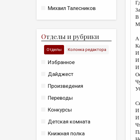
Г
Михаил Талесников
З
В
М
О
тделы и рубрики
А
К
Отделы
Колонка редактора
И
И
Избранное
И
Дайджест
О
Ч
Произведения
У
Переводы
С
Конкурсы
И 
И
Детская комната
Чт
П
Книжная полка
Не