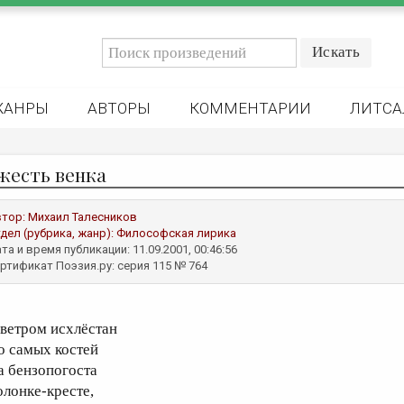
ЖАНРЫ
АВТОРЫ
КОММЕНТАРИИ
ЛИТСА
жесть венка
втор:
Михаил Талесников
дел (рубрика, жанр):
Философская лирика
та и время публикации: 11.09.2001, 00:46:56
ртификат Поэзия.ру: серия 115 № 764
 ветром исхлёстан
о самых костей
а бензопогоста
олонке-кресте,