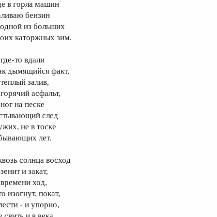
де в горла машин
аливаю бензин
 одной из больших
оих каторжных зим.
 где-то вдали
ак дымящийся факт,
 теплый залив,
 горячий асфальт,
 ног на песке
стывающий след
ужих, не в тоске
бывающих лет.
квозь солнца восход
зенит и закат,
 времени ход,
о изогнут, покат,
лести - и упорно,
 свить и в века