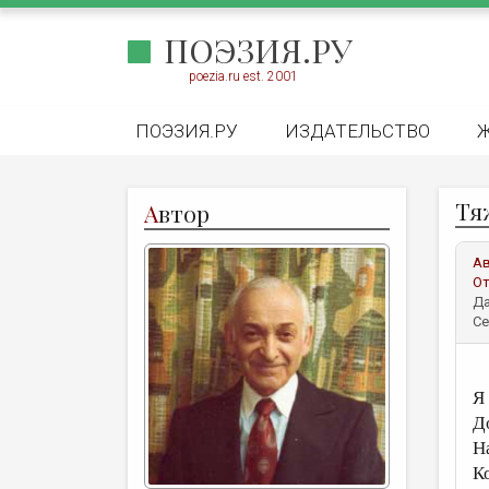
ПОЭЗИЯ.РУ
poezia.ru est. 2001
ПОЭЗИЯ.РУ
ИЗДАТЕЛЬСТВО
Тя
А
втор
А
От
Да
Се
Я
Д
Н
К