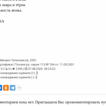
з лавра и тёрна
яжесть венка.
SA
Михаил Талесников
, 2001
ртификат Поэзия.ру: серия 115 № 764 от 11.09.2001
0 |
0 |
2593 |
07.08.2026. 06:24:23
оизведение оценили (+): []
оизведение оценили (-): []
ментариев пока нет. Приглашаем Вас прокомментировать пу