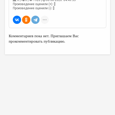
0 |
0 |
1920 |
06.08.2026. 04:49:35
МАЛАЯ ПРОЗА
Произведение оценили (+): []
Произведение оценили (-): []
ЭССЕИСТИКА
ЛИТЕРАТУРОВЕДЕНИЕ
КУЛЬТУРОВЕДЕНИЕ
Комментариев пока нет. Приглашаем Вас
ПУБЛИЦИСТИКА
прокомментировать публикацию.
РЕЦЕНЗИРОВАНИЕ
ЦИКЛЫ ПУБЛИКАЦИЙ
ТРЕДИАКОВСКИЙ
МЕДИА
ВКОНТАКТЕ