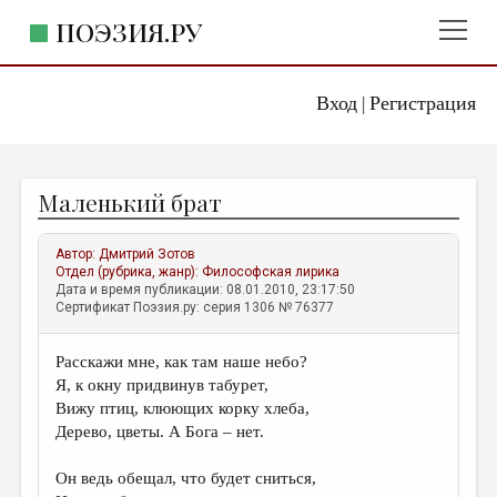
ПОЭЗИЯ.РУ
Вход
Регистрация
ГЛАВНОЕ МЕНЮ
|
ПОЭЗИЯ.РУ
ИЗДАТЕЛЬСТВО
Маленький брат
ЖАНРЫ
АВТОРЫ
Автор:
Дмитрий Зотов
Отдел (рубрика, жанр):
Философская лирика
КОММЕНТАРИИ
Дата и время публикации: 08.01.2010, 23:17:50
Сертификат Поэзия.ру: серия 1306 № 76377
ЛИТСАЛОН
Расскажи мне, как там наше небо?
НОВОСТИ
Я, к окну придвинув табурет,
ПРАВИЛА САЙТА
Вижу птиц, клюющих корку хлеба,
Дерево, цветы. А Бога – нет.
ОТДЕЛЫ И РУБРИКИ
Он ведь обещал, что будет сниться,
ИЗБРАННОЕ