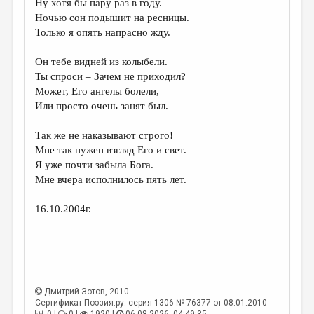
Ну хотя бы пару раз в году.
Ночью сон подышит на ресницы.
ДАЙДЖЕСТ
Только я опять напрасно жду.
ПРОИЗВЕДЕНИЯ
Он тебе видней из колыбели.
ПЕРЕВОДЫ
Ты спроси – Зачем не приходил?
Может, Его ангелы болели,
КОНКУРСЫ
Или просто очень занят был.
ДЕТСКАЯ КОМНАТА
Так же не наказывают строго!
КНИЖНАЯ ПОЛКА
Мне так нужен взгляд Его и свет.
Я уже почти забыла Бога.
ОБЗОР ЛИТЕРАТУРЫ
Мне вчера исполнилось пять лет.
СТРАНИЦЫ ПАМЯТИ
16.10.2004г.
ОБЪЯВЛЕНИЯ
КОЛОНКА РЕДАКТОРА
РЕДКОЛЛЕГИЯ
Дмитрий Зотов
, 2010
ОТ РЕДАКЦИИ
Сертификат Поэзия.ру: серия 1306 № 76377 от 08.01.2010