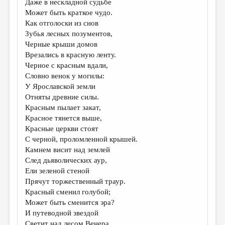
Даже в нескладной судьбе
Может быть краткое чудо.
ДАЙДЖЕСТ
Как отголоски из снов
ПРОИЗВЕДЕНИЯ
Зубья лесных позументов,
Черные крыши домов
ПЕРЕВОДЫ
Врезались в красную ленту.
Черное с красным вдали,
КОНКУРСЫ
Словно венок у могилы:
ДЕТСКАЯ КОМНАТА
У Ярославской земли
Отняты древние силы.
КНИЖНАЯ ПОЛКА
Красным пылает закат,
Красное тянется выше,
ОБЗОР ЛИТЕРАТУРЫ
Красные церкви стоят
СТРАНИЦЫ ПАМЯТИ
С черной, проломленной крышей.
Камнем висит над землей
ОБЪЯВЛЕНИЯ
След дьяволических аур,
Ели зеленой стеной
КОЛОНКА РЕДАКТОРА
Прячут торжественный траур.
Красный сменил голубой;
РЕДКОЛЛЕГИЯ
Может быть сменится эра?
ОТ РЕДАКЦИИ
И путеводной звездой
Светит над лесом Венера.