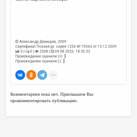
МАЛАЯ ПРОЗА
ЭССЕИСТИКА
ЛИТЕРАТУРОВЕДЕНИЕ
КУЛЬТУРОВЕДЕНИЕ
Александр Демидов
, 2009
ПУБЛИЦИСТИКА
Сертификат Поэзия.ру: серия 1256 № 75563 от 13.12.2009
0 |
0 |
2308 |
09.08.2026. 18:35:32
РЕЦЕНЗИРОВАНИЕ
Произведение оценили (+): []
Произведение оценили (-): []
ЦИКЛЫ ПУБЛИКАЦИЙ
ТРЕДИАКОВСКИЙ
МЕДИА
Комментариев пока нет. Приглашаем Вас
ВКОНТАКТЕ
прокомментировать публикацию.