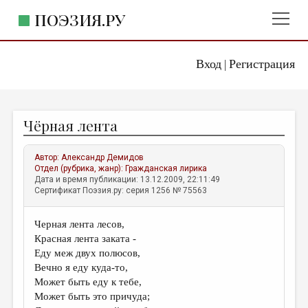
ПОЭЗИЯ.РУ
Вход
Регистрация
ГЛАВНОЕ МЕНЮ
|
ПОЭЗИЯ.РУ
ИЗДАТЕЛЬСТВО
Чёрная лента
ЖАНРЫ
АВТОРЫ
Автор:
Александр Демидов
Отдел (рубрика, жанр):
Гражданская лирика
КОММЕНТАРИИ
Дата и время публикации: 13.12.2009, 22:11:49
Сертификат Поэзия.ру: серия 1256 № 75563
ЛИТСАЛОН
Черная лента лесов,
НОВОСТИ
Красная лента заката -
ПРАВИЛА САЙТА
Еду меж двух полюсов,
Вечно я еду куда-то,
Может быть еду к тебе,
ОТДЕЛЫ И РУБРИКИ
Может быть это причуда;
ИЗБРАННОЕ