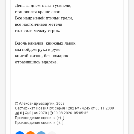
МАЛАЯ ПРОЗА
День за днем глаза тускнели,
становился краше слог.
ЭССЕИСТИКА
Все надрывней птичьи трели,
ЛИТЕРАТУРОВЕДЕНИЕ
все настойчивей метели
голосили между строк.
КУЛЬТУРОВЕДЕНИЕ
Вдоль каналов, книжных лавок
ПУБЛИЦИСТИКА
мы пойдем рука в руке –
РЕЦЕНЗИРОВАНИЕ
книгой жизни, без помарок
отразившись вдалеке.
ЦИКЛЫ ПУБЛИКАЦИЙ
ТРЕДИАКОВСКИЙ
МЕДИА
ВКОНТАКТЕ
Александр Басаргин
, 2009
Сертификат Поэзия.ру: серия 1282 № 74245 от 05.11.2009
0 |
0 |
2070 |
09.08.2026. 05:05:32
Произведение оценили (+): []
Произведение оценили (-): []