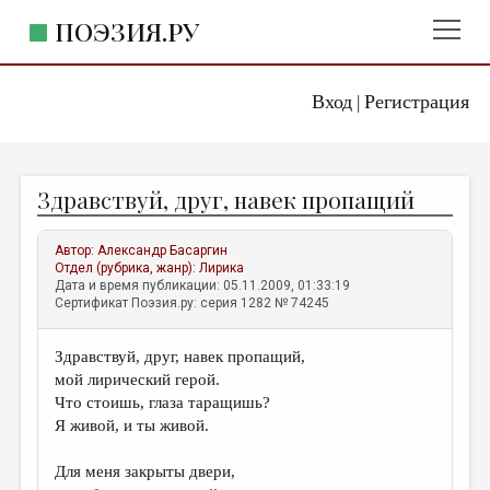
ПОЭЗИЯ.РУ
Вход
Регистрация
ГЛАВНОЕ МЕНЮ
|
ПОЭЗИЯ.РУ
ИЗДАТЕЛЬСТВО
Здравствуй, друг, навек пропащий
ЖАНРЫ
АВТОРЫ
Автор:
Александр Басаргин
Отдел (рубрика, жанр):
Лирика
КОММЕНТАРИИ
Дата и время публикации: 05.11.2009, 01:33:19
Сертификат Поэзия.ру: серия 1282 № 74245
ЛИТСАЛОН
Здравствуй, друг, навек пропащий,
НОВОСТИ
мой лирический герой.
ПРАВИЛА САЙТА
Что стоишь, глаза таращишь?
Я живой, и ты живой.
ОТДЕЛЫ И РУБРИКИ
Для меня закрыты двери,
ИЗБРАННОЕ