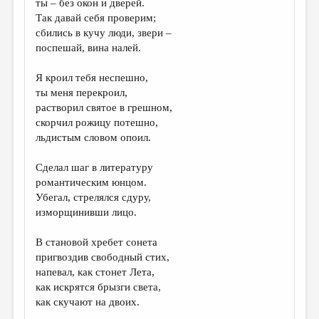
ты – без окон и дверей.
Так давай себя проверим;
ДАЙДЖЕСТ
сбились в кучу люди, звери –
ПРОИЗВЕДЕНИЯ
поспешай, вина налей.
ПЕРЕВОДЫ
Я кроил тебя неспешно,
ты меня перекроил,
КОНКУРСЫ
растворил святое в грешном,
ДЕТСКАЯ КОМНАТА
скорчил рожицу потешно,
льдистым словом опоил.
КНИЖНАЯ ПОЛКА
Сделал шаг в литературу
ОБЗОР ЛИТЕРАТУРЫ
романтическим юнцом.
СТРАНИЦЫ ПАМЯТИ
Убегал, стрелялся сдуру,
изморщинивши лицо.
ОБЪЯВЛЕНИЯ
В становой хребет сонета
КОЛОНКА РЕДАКТОРА
пригвоздив свободный стих,
напевал, как стонет Лета,
РЕДКОЛЛЕГИЯ
как искрятся брызги света,
ОТ РЕДАКЦИИ
как скучают на двоих.