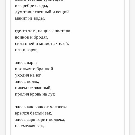
МАЛАЯ ПРОЗА
в серебре следы,
дух таинственный и вещий
ЭССЕИСТИКА
манит из воды,
ЛИТЕРАТУРОВЕДЕНИЕ
где-то там, на дне - постели
КУЛЬТУРОВЕДЕНИЕ
воинов и бродяг,
сила пней и мшистых елей,
ПУБЛИЦИСТИКА
ила и коряг,
РЕЦЕНЗИРОВАНИЕ
здесь варяг
ЦИКЛЫ ПУБЛИКАЦИЙ
в кольчуге бранной
уходил на юг,
ТРЕДИАКОВСКИЙ
здесь поляк,
МЕДИА
никем не званный,
пролил кровь на луг,
ВКОНТАКТЕ
здесь как волк от человека
крылся беглый зек,
здесь заря горит полвека,
не смежая век,