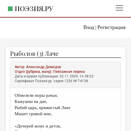
ПОЭЗИЯ.РУ
Вход
Регистрация
ГЛАВНОЕ МЕНЮ
|
ПОЭЗИЯ.РУ
ИЗДАТЕЛЬСТВО
Рыболов (3) Лаче
ЖАНРЫ
АВТОРЫ
Автор:
Александр Демидов
Отдел (рубрика, жанр):
Пейзажная лирика
КОММЕНТАРИИ
Дата и время публикации: 02.11.2009, 16:38:02
Сертификат Поэзия.ру: серия 1256 № 74138
ЛИТСАЛОН
Обмелели норы рачьи,
НОВОСТИ
Камушки на дне,
ПРАВИЛА САЙТА
Рыбий царь, кряжистый Лаче
Машет гривой мне,
ОТДЕЛЫ И РУБРИКИ
«Дочерей моих и деток,
ИЗБРАННОЕ