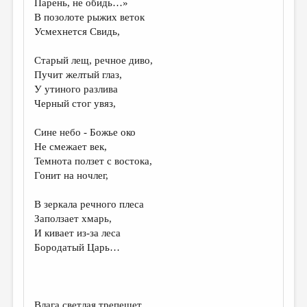
Парень, не обидь…»
В позолоте рыжих веток
ДАЙДЖЕСТ
Усмехнется Свидь,
ПРОИЗВЕДЕНИЯ
Старый лещ, речное диво,
ПЕРЕВОДЫ
Пучит желтый глаз,
У утиного разлива
КОНКУРСЫ
Черный стог увяз,
ДЕТСКАЯ КОМНАТА
Сине небо - Божье око
КНИЖНАЯ ПОЛКА
Не смежает век,
Темнота ползет с востока,
ОБЗОР ЛИТЕРАТУРЫ
Гонит на ночлег,
СТРАНИЦЫ ПАМЯТИ
В зеркала речного плеса
ОБЪЯВЛЕНИЯ
Заползает хмарь,
И кивает из-за леса
КОЛОНКА РЕДАКТОРА
Бородатый Царь…
РЕДКОЛЛЕГИЯ
ОТ РЕДАКЦИИ
Влага светлая трепещет,