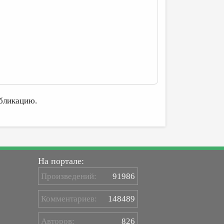
бликацию.
На портале:
Произведений:
91986
Комментариев:
148489
Авторов:
826