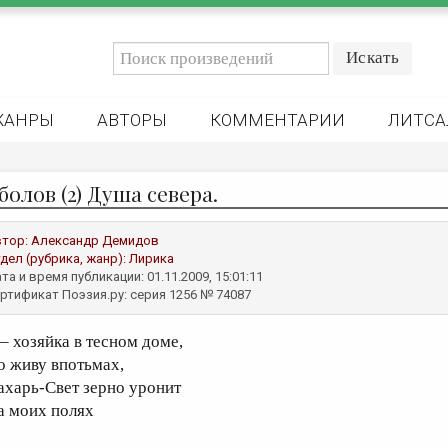
ЖАНРЫ
АВТОРЫ
КОММЕНТАРИИ
ЛИТСА
болов (2) Душа севера.
втор:
Александр Демидов
дел (рубрика, жанр):
Лирика
та и время публикации: 01.11.2009, 15:01:11
ртификат Поэзия.ру: серия 1256 № 74087
 – хозяйка в тесном доме,
о живу впотьмах,
ахарь-Свет зерно уронит
а моих полях