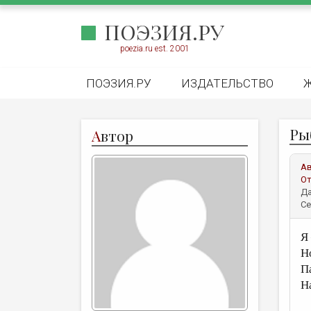
ПОЭЗИЯ.РУ
poezia.ru est. 2001
ПОЭЗИЯ.РУ
ИЗДАТЕЛЬСТВО
Ры
А
втор
А
От
Да
Се
Я
Н
П
Н