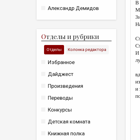
В
Александр Демидов
М
З
Н
О
тделы и рубрики
С
С
Отделы
Колонка редактора
И
л
Избранное
Дайджест
в
и
Произведения
и
п
Переводы
Конкурсы
Детская комната
Книжная полка