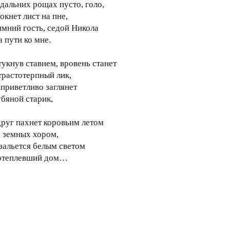
 дальних рощах пусто, голо,
окнет лист на пне,
имний гость, седой Никола
а пути ко мне.
тукнув ставнем, вровень станет
трастотерпный лик,
 приветливо заглянет
убяной старик,
друг пахнет коровьим летом
з земных хором,
 зальется белым светом
отеплевший дом…