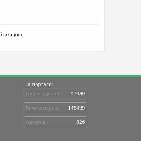
бликацию.
На портале:
Произведений:
91989
Комментариев:
148489
Авторов:
826