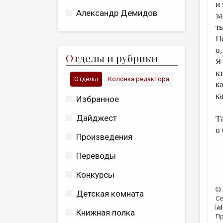
и
Александр Демидов
за
т
П
о
О
тделы и рубрики
Я
к
Отделы
Колонка редактора
к
к
Избранное
Дайджест
Т
о
Произведения
Переводы
Конкурсы
Детская комната
Се
Книжная полка
Пр