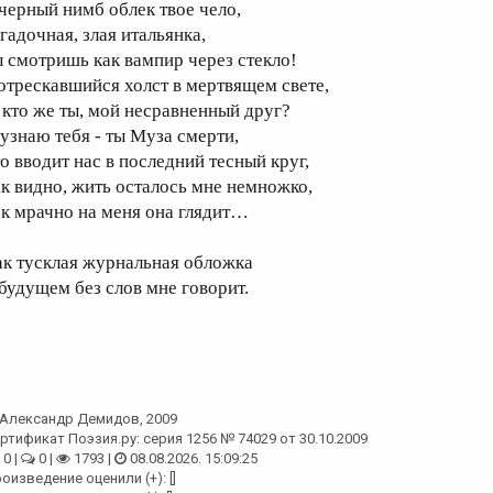
 черный нимб облек твое чело,
гадочная, злая итальянка,
ы смотришь как вампир через стекло!
отрескавшийся холст в мертвящем свете,
, кто же ты, мой несравненный друг?
 узнаю тебя - ты Муза смерти,
то вводит нас в последний тесный круг,
ак видно, жить осталось мне немножко,
ак мрачно на меня она глядит…
ак тусклая журнальная обложка
 будущем без слов мне говорит.
Александр Демидов
, 2009
ртификат Поэзия.ру: серия 1256 № 74029 от 30.10.2009
0 |
0 |
1793 |
08.08.2026. 15:09:25
оизведение оценили (+): []