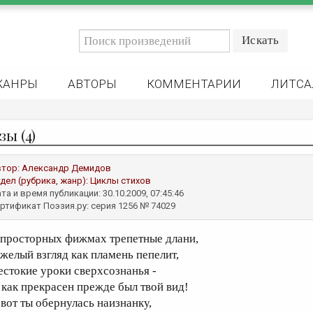
ЖАНРЫ
АВТОРЫ
КОММЕНТАРИИ
ЛИТСА
ы (4)
втор:
Александр Демидов
дел (рубрика, жанр):
Циклы стихов
та и время публикации: 30.10.2009, 07:45:46
ртификат Поэзия.ру: серия 1256 № 74029
 просторных фижмах трепетные длани,
яжелый взгляд как пламень пепелит,
естокие уроки сверхсознанья -
, как прекрасен прежде был твой вид!
 вот ты обернулась наизнанку,