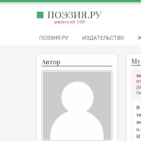
ПОЭЗИЯ.РУ
poezia.ru est. 2001
ПОЭЗИЯ.РУ
ИЗДАТЕЛЬСТВО
Муз
А
втор
А
От
Да
Се
В
т
ж
о
И