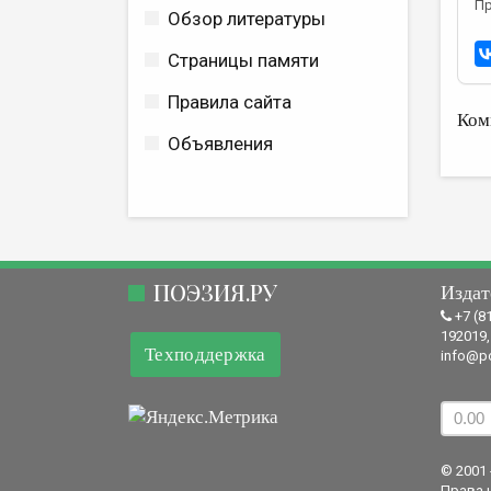
Пр
Обзор литературы
Страницы памяти
Правила сайта
Ком
Объявления
ПОЭЗИЯ.РУ
Издат
+7 (8
192019,
Техподдержка
info@po
© 2001 
Права 