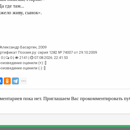
а где там...
яжело живу, сынок».
Александр Басаргин
, 2009
ртификат Поэзия.ру: серия 1282 № 74007 от 29.10.2009
0 |
0 |
2141 |
07.08.2026. 22:41:53
оизведение оценили (+): []
оизведение оценили (-): []
ментариев пока нет. Приглашаем Вас прокомментировать пу