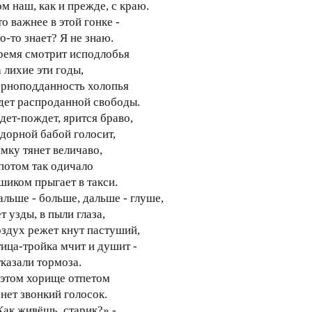
ом наш, как и прежде, с краю.
о важнее в этой гонке -
о-то знает? Я не знаю.
ремя смотрит исподлобья
 лихие эти годы,
ерноподданность холопья
дет распроданной свободы.
дет-пождет, ярится браво,
здорной бабой голосит,
ямку тянет величаво,
 потом так одичало
 шиком прыгает в такси.
альше - больше, дальше - глуше,
т узды, в пыли глаза,
оздух режет кнут пастуший,
тица-тройка мчит и душит -
тказали тормоза.
 этом хорище отпетом
онет звонкий голосок.
Как живёшь, старик?» -