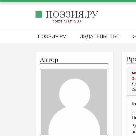
ПОЭЗИЯ.РУ
poezia.ru est. 2001
ПОЭЗИЯ.РУ
ИЗДАТЕЛЬСТВО
Вр
А
втор
А
От
Да
Се
К
к
П
н
в