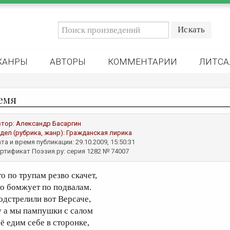
ЖАНРЫ
АВТОРЫ
КОММЕНТАРИИ
ЛИТСА
емя
втор:
Александр Басаргин
дел (рубрика, жанр):
Гражданская лирика
та и время публикации: 29.10.2009, 15:50:31
ртификат Поэзия.ру: серия 1282 № 74007
то по трупам резво скачет,
то бомжует по подвалам.
одстрелили вот Версаче,
у а мы пампушки с салом
сё едим себе в сторонке,