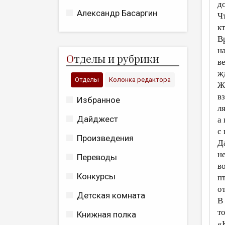
д
Александр Басаргин
Чт
кт
В
на
О
тделы и рубрики
в
ж
Отделы
Колонка редактора
Ж
в
Избранное
л
Дайджест
а
с
Произведения
Д
не
Переводы
в
Конкурсы
п
о
Детская комната
В
т
Книжная полка
«