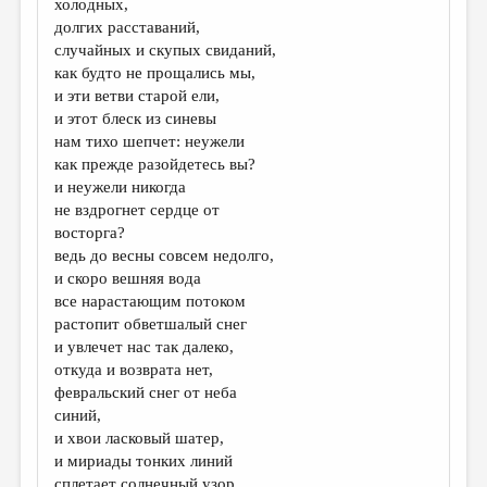
холодных,
долгих расставаний,
ДАЙДЖЕСТ
случайных и скупых свиданий,
ПРОИЗВЕДЕНИЯ
как будто не прощались мы,
и эти ветви старой ели,
ПЕРЕВОДЫ
и этот блеск из синевы
нам тихо шепчет: неужели
КОНКУРСЫ
как прежде разойдетесь вы?
ДЕТСКАЯ КОМНАТА
и неужели никогда
не вздрогнет сердце от
КНИЖНАЯ ПОЛКА
восторга?
ведь до весны совсем недолго,
ОБЗОР ЛИТЕРАТУРЫ
и скоро вешняя вода
СТРАНИЦЫ ПАМЯТИ
все нарастающим потоком
растопит обветшалый снег
ОБЪЯВЛЕНИЯ
и увлечет нас так далеко,
откуда и возврата нет,
КОЛОНКА РЕДАКТОРА
февральский снег от неба
синий,
РЕДКОЛЛЕГИЯ
и хвои ласковый шатер,
ОТ РЕДАКЦИИ
и мириады тонких линий
сплетает солнечный узор,