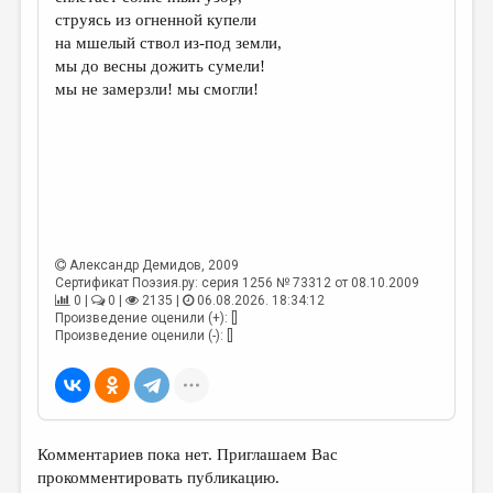
МАЛАЯ ПРОЗА
струясь из огненной купели
на мшелый ствол из-под земли,
ЭССЕИСТИКА
мы до весны дожить сумели!
ЛИТЕРАТУРОВЕДЕНИЕ
мы не замерзли! мы смогли!
КУЛЬТУРОВЕДЕНИЕ
ПУБЛИЦИСТИКА
РЕЦЕНЗИРОВАНИЕ
ЦИКЛЫ ПУБЛИКАЦИЙ
Александр Демидов
, 2009
ТРЕДИАКОВСКИЙ
Сертификат Поэзия.ру: серия 1256 № 73312 от 08.10.2009
0 |
0 |
2135 |
06.08.2026. 18:34:12
МЕДИА
Произведение оценили (+): []
Произведение оценили (-): []
ВКОНТАКТЕ
Комментариев пока нет. Приглашаем Вас
прокомментировать публикацию.