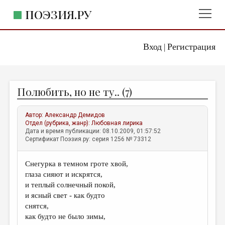
ПОЭЗИЯ.РУ
Вход
Регистрация
ГЛАВНОЕ МЕНЮ
|
ПОЭЗИЯ.РУ
ИЗДАТЕЛЬСТВО
Полюбить, но не ту.. (7)
ЖАНРЫ
АВТОРЫ
Автор:
Александр Демидов
Отдел (рубрика, жанр):
Любовная лирика
КОММЕНТАРИИ
Дата и время публикации: 08.10.2009, 01:57:52
Сертификат Поэзия.ру: серия 1256 № 73312
ЛИТСАЛОН
Снегурка в темном гроте хвой,
НОВОСТИ
глаза сияют и искрятся,
ПРАВИЛА САЙТА
и теплый солнечный покой,
и ясный свет - как будто
снятся,
ОТДЕЛЫ И РУБРИКИ
как будто не было зимы,
ИЗБРАННОЕ