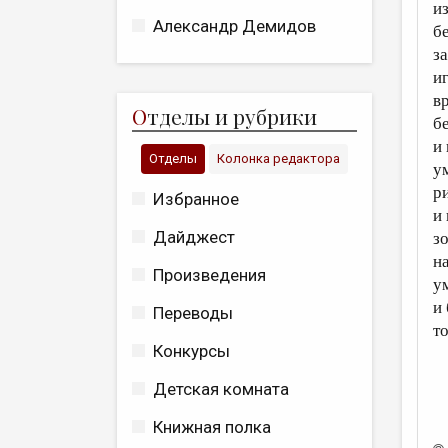
и
Александр Демидов
б
з
иг
в
О
тделы и рубрики
б
и 
Отделы
Колонка редактора
у
р
Избранное
и
Дайджест
з
на
Произведения
у
и
Переводы
т
Конкурсы
Детская комната
Книжная полка