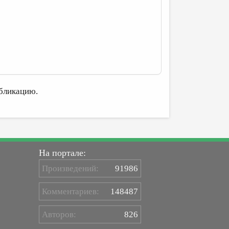
бликацию.
На портале:
Произведений:
91986
Комментариев:
148487
Авторов:
826