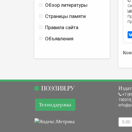
Обзор литературы
Се
Страницы памяти
Пр
Пр
Правила сайта
Объявления
Ком
ПОЭЗИЯ.РУ
Издат
+7 (8
192019,
Техподдержка
info@po