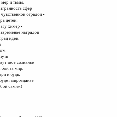
з мер и тьмы,
езгранность сфер
а чувственной оградой -
ра детей,
рагу химер -
езвременье наградой
град идей,
м
итм
 путь
овут твое сознанье
 бой за мир,
мри и будь,
 будет мирозданье
обой самим!