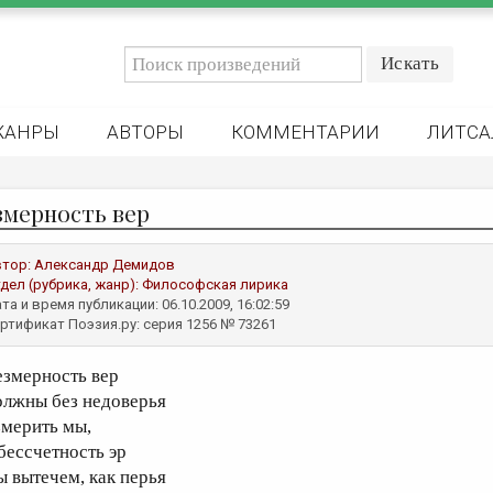
ЖАНРЫ
АВТОРЫ
КОММЕНТАРИИ
ЛИТСА
змерность вер
втор:
Александр Демидов
дел (рубрика, жанр):
Философская лирика
та и время публикации: 06.10.2009, 16:02:59
ртификат Поэзия.ру: серия 1256 № 73261
езмерность вер
олжны без недоверья
змерить мы,
 бессчетность эр
ы вытечем, как перья