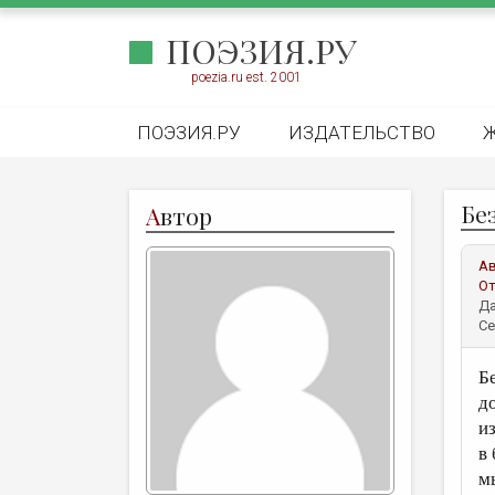
ПОЭЗИЯ.РУ
poezia.ru est. 2001
ПОЭЗИЯ.РУ
ИЗДАТЕЛЬСТВО
Бе
А
втор
А
От
Да
Се
Б
д
и
в
м