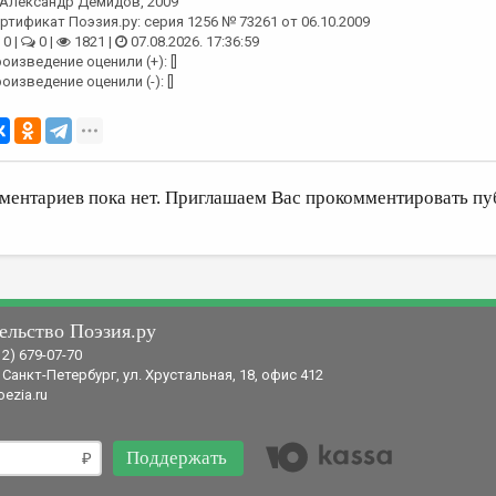
Александр Демидов
, 2009
ртификат Поэзия.ру: серия 1256 № 73261 от 06.10.2009
0 |
0 |
1821 |
07.08.2026. 17:36:59
оизведение оценили (+): []
оизведение оценили (-): []
ментариев пока нет. Приглашаем Вас прокомментировать пу
ельство Поэзия.ру
12) 679-07-70
 Санкт-Петербург, ул. Хрустальная, 18, офис 412
ezia.ru
Поддержать