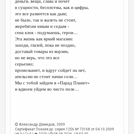
деньги, вещи, слава и почет
в сущности, бесплотны, как и цифры,
ДАЙДЖЕСТ
это все развеется как дым;
ПРОИЗВЕДЕНИЯ
не было, так и жалеть не стоит,
жеребятам юным и седым -
ПЕРЕВОДЫ
сена клок - подумаешь, герои…
Эта жизнь как яркий магазин:
КОНКУРСЫ
заходи, глазей, пока не поздно,
ДЕТСКАЯ КОМНАТА
доставай товары из корзин,
но не верь, что это все
КНИЖНАЯ ПОЛКА
серьезно;
промелькнет, и вдруг сойдет на нет,
ОБЗОР ЛИТЕРАТУРЫ
апельсин не стоит пачки соли…
СТРАНИЦЫ ПАМЯТИ
Мы с тобой зайдем в «Парад Планет»
и вдвоем уйдем во чисто поле…
ОБЪЯВЛЕНИЯ
КОЛОНКА РЕДАКТОРА
РЕДКОЛЛЕГИЯ
Александр Демидов
, 2009
ОТ РЕДАКЦИИ
Сертификат Поэзия.ру: серия 1256 № 73168 от 04.10.2009