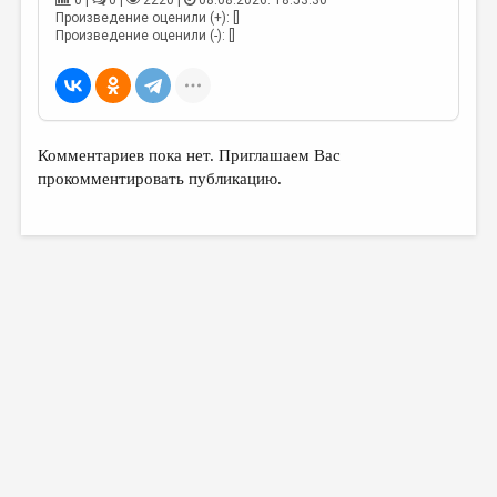
0 |
0 |
2220 |
08.08.2026. 18:53:30
МАЛАЯ ПРОЗА
Произведение оценили (+): []
Произведение оценили (-): []
ЭССЕИСТИКА
ЛИТЕРАТУРОВЕДЕНИЕ
КУЛЬТУРОВЕДЕНИЕ
Комментариев пока нет. Приглашаем Вас
ПУБЛИЦИСТИКА
прокомментировать публикацию.
РЕЦЕНЗИРОВАНИЕ
ЦИКЛЫ ПУБЛИКАЦИЙ
ТРЕДИАКОВСКИЙ
МЕДИА
ВКОНТАКТЕ