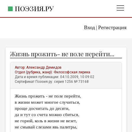
ПОЭЗИЯ.РУ
Вход
Регистрация
ГЛАВНОЕ МЕНЮ
|
ПОЭЗИЯ.РУ
ИЗДАТЕЛЬСТВО
Жизнь прожить- не поле перейти...
ЖАНРЫ
АВТОРЫ
Автор:
Александр Демидов
Отдел (рубрика, жанр):
Философская лирика
КОММЕНТАРИИ
Дата и время публикации: 04.10.2009, 10:09:02
Сертификат Поэзия.ру: серия 1256 № 73168
ЛИТСАЛОН
Жизнь прожить - не поле перейти,
НОВОСТИ
в жизни может многое случиться,
ПРАВИЛА САЙТА
проще досчитать до десяти,
да и тут со счета можно сбиться,
не горюй, коль в жизни не везет,
ОТДЕЛЫ И РУБРИКИ
не смывай слезами явь палитры,
ИЗБРАННОЕ