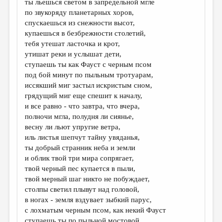
ты льешься светом в запредельной мгле
по звукоряду планетарных хоров,
ДАЙДЖЕСТ
спускаешься из снежности высот,
ПРОИЗВЕДЕНИЯ
купаешься в безбрежности столетий,
тебя утешат ласточка и крот,
ПЕРЕВОДЫ
утишат реки и услышат дети,
ступаешь ты как Фауст с черным псом
КОНКУРСЫ
под бой минут по пыльным тротуарам,
ДЕТСКАЯ КОМНАТА
иссякший миг застыл искристым сном,
грядущий миг еще спешит к началу,
КНИЖНАЯ ПОЛКА
и все равно - что завтра, что вчера,
полночи мгла, полудня ли сиянье,
ОБЗОР ЛИТЕРАТУРЫ
весну ли льют упругие ветра,
СТРАНИЦЫ ПАМЯТИ
иль листья шепчут тайну увяданья,
ты добрый странник неба и земли
ОБЪЯВЛЕНИЯ
и облик твой три мира сопрягает,
твой черный пес купается в пыли,
КОЛОНКА РЕДАКТОРА
твой мерный шаг никто не побуждает,
столпы светил плывут над головой,
РЕДКОЛЛЕГИЯ
в ногах - земля вздувает зыбкий парус,
ОТ РЕДАКЦИИ
с лохматым черным псом, как некий Фауст
ступаешь ты по пыльной мостовой.