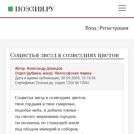
ПОЭЗИЯ.РУ
Вход
Регистрация
ГЛАВНОЕ МЕНЮ
|
ПОЭЗИЯ.РУ
ИЗДАТЕЛЬСТВО
Соцветья звезд в созвездиях цветов
ЖАНРЫ
АВТОРЫ
Автор:
Александр Демидов
Отдел (рубрика, жанр):
Философская лирика
КОММЕНТАРИИ
Дата и время публикации: 30.09.2009, 10:18:56
Сертификат Поэзия.ру: серия 1256 № 73061
ЛИТСАЛОН
Соцветья звезд в созвездиях цветов,
НОВОСТИ
твоя гордыня и твое смиренье,
ПРАВИЛА САЙТА
подобье неба, и добыча тленья -
ты смолот жерновами городов,
ты ползаешь по стынущей земле
ОТДЕЛЫ И РУБРИКИ
под ободом империй и соборов,
ИЗБРАННОЕ