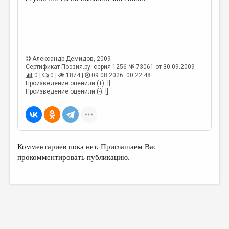
МАЛАЯ ПРОЗА
ЭССЕИСТИКА
ЛИТЕРАТУРОВЕДЕНИЕ
КУЛЬТУРОВЕДЕНИЕ
Александр Демидов
, 2009
Сертификат Поэзия.ру: серия 1256 № 73061 от 30.09.2009
ПУБЛИЦИСТИКА
0 |
0 |
1874 |
09.08.2026. 00:22:48
Произведение оценили (+): []
РЕЦЕНЗИРОВАНИЕ
Произведение оценили (-): []
ЦИКЛЫ ПУБЛИКАЦИЙ
ТРЕДИАКОВСКИЙ
МЕДИА
Комментариев пока нет. Приглашаем Вас
прокомментировать публикацию.
ВКОНТАКТЕ