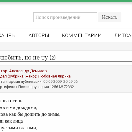
ЖАНРЫ
АВТОРЫ
КОММЕНТАРИИ
ЛИТСА
юбить, но не ту (2)
втор:
Александр Демидов
дел (рубрика, жанр):
Любовная лирика
та и время публикации: 05.09.2009, 20:59:56
ртификат Поэзия.ру: серия 1256 № 72392
нова осень
 косыми дождями,
нова как бы дожить до зимы,
ни как лица
 пустыми глазами,