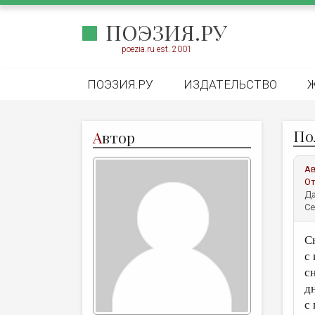
ПОЭЗИЯ.РУ
poezia.ru est. 2001
ПОЭЗИЯ.РУ
ИЗДАТЕЛЬСТВО
Пол
А
втор
А
От
Да
Се
С
с
с
д
с