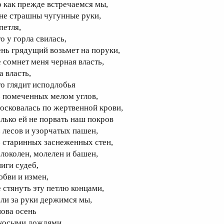
о как прежде встречаемся мы,
 не страшны чугунные руки,
петля,
о у горла свилась,
ень грядущий возьмет на поруки,
е сомнет меня черная власть,
а власть,
то глядит исподлобья
з помеченных мелом углов,
тосковалась по жертвенной крови,
олько ей не порвать наш покров
з лесов и узорчатых пашен,
з старинных заснеженных стен,
олоколен, молелен и башен,
ниги судеб,
юбви и измен,
е стянуть эту петлю концами,
сли за руки держимся мы,
нова осень
 косыми дождями,