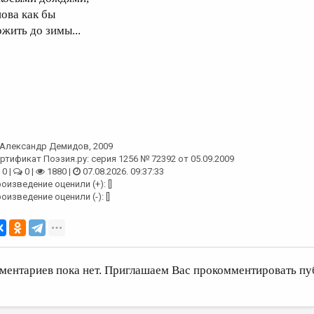
нова как бы
ожить до зимы...
Александр Демидов
, 2009
ртификат Поэзия.ру: серия 1256 № 72392 от 05.09.2009
0 |
0 |
1880 |
07.08.2026. 09:37:33
оизведение оценили (+): []
оизведение оценили (-): []
ментариев пока нет. Приглашаем Вас прокомментировать пу