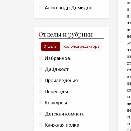
н
Александр Демидов
и
и 
чт
д
О
тделы и рубрики
н
эт
Отделы
Колонка редактора
ч
и
Избранное
с
Дайджест
т
и
Произведения
и
к
Переводы
к
Конкурсы
л
н
Детская комната
е
с
Книжная полка
с