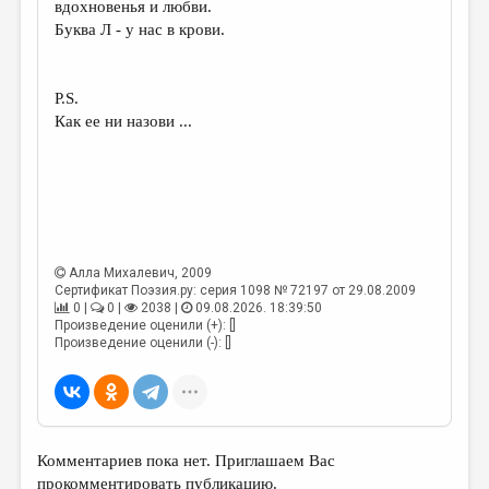
вдохновенья и любви.
Буква Л - у нас в крови.
ДАЙДЖЕСТ
ПРОИЗВЕДЕНИЯ
P.S.
ПЕРЕВОДЫ
Как ее ни назови ...
КОНКУРСЫ
ДЕТСКАЯ КОМНАТА
КНИЖНАЯ ПОЛКА
ОБЗОР ЛИТЕРАТУРЫ
Алла Михалевич
, 2009
Сертификат Поэзия.ру: серия 1098 № 72197 от 29.08.2009
СТРАНИЦЫ ПАМЯТИ
0 |
0 |
2038 |
09.08.2026. 18:39:50
Произведение оценили (+): []
ОБЪЯВЛЕНИЯ
Произведение оценили (-): []
КОЛОНКА РЕДАКТОРА
РЕДКОЛЛЕГИЯ
ОТ РЕДАКЦИИ
Комментариев пока нет. Приглашаем Вас
прокомментировать публикацию.