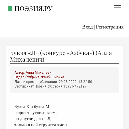
ПОЭЗИЯ.РУ
Вход
Регистрация
ГЛАВНОЕ МЕНЮ
|
ПОЭЗИЯ.РУ
ИЗДАТЕЛЬСТВО
Буква «Л» (конкурс «Азбука») (Алла
ЖАНРЫ
Михалевич)
АВТОРЫ
Автор:
Алла Михалевич
КОММЕНТАРИИ
Отдел (рубрика, жанр):
Лирика
Дата и время публикации: 29.08.2009, 15:24:50
ЛИТСАЛОН
Сертификат Поэзия.ру: серия 1098 № 72197
НОВОСТИ
ПРАВИЛА САЙТА
Буква К и буква М
надоесть успели всем,
ОТДЕЛЫ И РУБРИКИ
но другое дело – Л,
только в ней струится хмель
ИЗБРАННОЕ