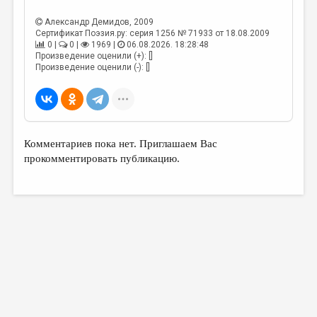
МАЛАЯ ПРОЗА
Александр Демидов
, 2009
ЭССЕИСТИКА
Сертификат Поэзия.ру: серия 1256 № 71933 от 18.08.2009
0 |
0 |
1969 |
06.08.2026. 18:28:48
ЛИТЕРАТУРОВЕДЕНИЕ
Произведение оценили (+): []
Произведение оценили (-): []
КУЛЬТУРОВЕДЕНИЕ
ПУБЛИЦИСТИКА
РЕЦЕНЗИРОВАНИЕ
Комментариев пока нет. Приглашаем Вас
ЦИКЛЫ ПУБЛИКАЦИЙ
прокомментировать публикацию.
ТРЕДИАКОВСКИЙ
МЕДИА
ВКОНТАКТЕ