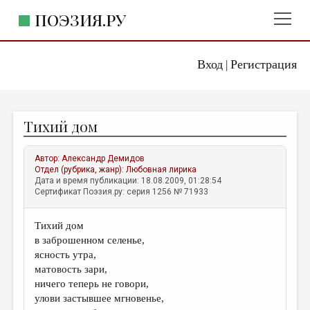
ПОЭЗИЯ.РУ
Вход
Регистрация
ГЛАВНОЕ МЕНЮ
|
ПОЭЗИЯ.РУ
ИЗДАТЕЛЬСТВО
Тихий дом
ЖАНРЫ
АВТОРЫ
Автор:
Александр Демидов
Отдел (рубрика, жанр):
Любовная лирика
КОММЕНТАРИИ
Дата и время публикации: 18.08.2009, 01:28:54
Сертификат Поэзия.ру: серия 1256 № 71933
ЛИТСАЛОН
Тихий дом
НОВОСТИ
в заброшенном селенье,
ПРАВИЛА САЙТА
ясность утра,
матовость зари,
ничего теперь не говори,
ОТДЕЛЫ И РУБРИКИ
улови застывшее мгновенье,
ИЗБРАННОЕ