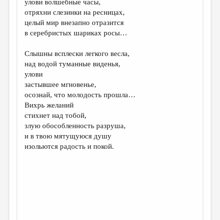
улови волшебные часы,
отряхни слезинки на ресницах,
ДАЙДЖЕСТ
целый мир внезапно отразится
ПРОИЗВЕДЕНИЯ
в серебристых шариках росы…
ПЕРЕВОДЫ
Слышны всплески легкого весла,
над водой туманные виденья,
КОНКУРСЫ
улови
ДЕТСКАЯ КОМНАТА
застывшее мгновенье,
осознай, что молодость прошла…
КНИЖНАЯ ПОЛКА
Вихрь желаний
стихнет над тобой,
ОБЗОР ЛИТЕРАТУРЫ
злую обособленность разруша,
СТРАНИЦЫ ПАМЯТИ
и в твою мятущуюся душу
изольются радость и покой.
ОБЪЯВЛЕНИЯ
КОЛОНКА РЕДАКТОРА
РЕДКОЛЛЕГИЯ
ОТ РЕДАКЦИИ