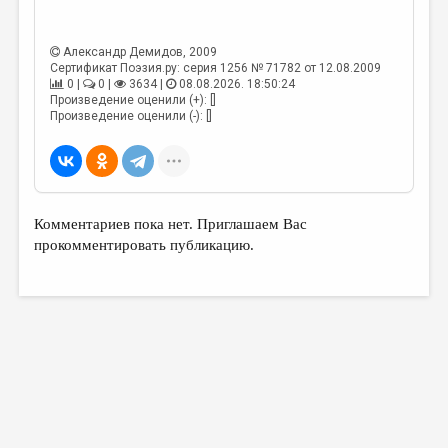
МАЛАЯ ПРОЗА
ЭССЕИСТИКА
Александр Демидов
, 2009
Сертификат Поэзия.ру: серия 1256 № 71782 от 12.08.2009
ЛИТЕРАТУРОВЕДЕНИЕ
0 |
0 |
3634 |
08.08.2026. 18:50:24
Произведение оценили (+): []
КУЛЬТУРОВЕДЕНИЕ
Произведение оценили (-): []
ПУБЛИЦИСТИКА
РЕЦЕНЗИРОВАНИЕ
ЦИКЛЫ ПУБЛИКАЦИЙ
Комментариев пока нет. Приглашаем Вас
прокомментировать публикацию.
ТРЕДИАКОВСКИЙ
МЕДИА
ВКОНТАКТЕ