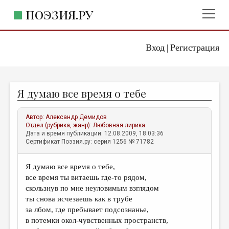
ПОЭЗИЯ.РУ
Вход
Регистрация
ГЛАВНОЕ МЕНЮ
|
ПОЭЗИЯ.РУ
ИЗДАТЕЛЬСТВО
Я думаю все время о тебе
ЖАНРЫ
АВТОРЫ
Автор:
Александр Демидов
Отдел (рубрика, жанр):
Любовная лирика
КОММЕНТАРИИ
Дата и время публикации: 12.08.2009, 18:03:36
Сертификат Поэзия.ру: серия 1256 № 71782
ЛИТСАЛОН
Я думаю все время о тебе,
НОВОСТИ
все время ты витаешь где-то рядом,
ПРАВИЛА САЙТА
скользнув по мне неуловимым взглядом
ты снова исчезаешь как в трубе
за лбом, где пребывает подсознанье,
ОТДЕЛЫ И РУБРИКИ
в потемки окол-чувственных пространств,
ИЗБРАННОЕ