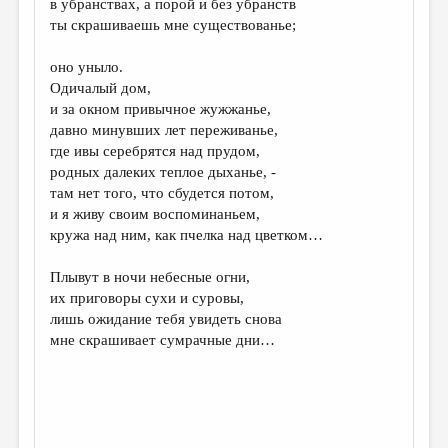
в убранствах, а порой и без убранств
ты скрашиваешь мне существованье;
ДАЙДЖЕСТ
ПРОИЗВЕДЕНИЯ
оно уныло.
Одичалый дом,
ПЕРЕВОДЫ
и за окном привычное жужжанье,
давно минувших лет переживанье,
КОНКУРСЫ
где ивы серебрятся над прудом,
ДЕТСКАЯ КОМНАТА
родных далеких теплое дыханье, -
там нет того, что сбудется потом,
КНИЖНАЯ ПОЛКА
и я живу своим воспоминаньем,
кружа над ним, как пчелка над цветком…
ОБЗОР ЛИТЕРАТУРЫ
СТРАНИЦЫ ПАМЯТИ
Плывут в ночи небесные огни,
их приговоры сухи и суровы,
ОБЪЯВЛЕНИЯ
лишь ожидание тебя увидеть снова
мне скрашивает сумрачные дни…
КОЛОНКА РЕДАКТОРА
РЕДКОЛЛЕГИЯ
ОТ РЕДАКЦИИ