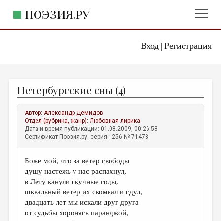
ПОЭЗИЯ.РУ
Вход
Регистрация
ГЛАВНОЕ МЕНЮ
|
ПОЭЗИЯ.РУ
ИЗДАТЕЛЬСТВО
Петербургские сны (4)
ЖАНРЫ
АВТОРЫ
Автор:
Александр Демидов
Отдел (рубрика, жанр):
Любовная лирика
КОММЕНТАРИИ
Дата и время публикации: 01.08.2009, 00:26:58
Сертификат Поэзия.ру: серия 1256 № 71478
ЛИТСАЛОН
Боже мой, что за ветер свободы
НОВОСТИ
душу настежь у нас распахнул,
ПРАВИЛА САЙТА
в Лету канули скучные годы,
шквальный ветер их скомкал и сдул,
двадцать лет мы искали друг друга
ОТДЕЛЫ И РУБРИКИ
от судьбы хоронясь паранджой,
ИЗБРАННОЕ