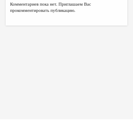
МАЛАЯ ПРОЗА
Комментариев пока нет. Приглашаем Вас
прокомментировать публикацию.
ЭССЕИСТИКА
ЛИТЕРАТУРОВЕДЕНИЕ
КУЛЬТУРОВЕДЕНИЕ
ПУБЛИЦИСТИКА
РЕЦЕНЗИРОВАНИЕ
ЦИКЛЫ ПУБЛИКАЦИЙ
ТРЕДИАКОВСКИЙ
МЕДИА
ВКОНТАКТЕ