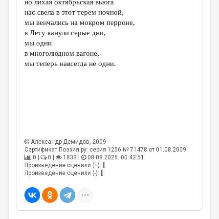
но лихая октябрьская вьюга
нас свела в этот терем ночной,
ДАЙДЖЕСТ
мы венчались на мокром перроне,
ПРОИЗВЕДЕНИЯ
в Лету канули серые дни,
мы одни
ПЕРЕВОДЫ
в многолюдном вагоне,
мы теперь навсегда не одни.
КОНКУРСЫ
ДЕТСКАЯ КОМНАТА
КНИЖНАЯ ПОЛКА
ОБЗОР ЛИТЕРАТУРЫ
СТРАНИЦЫ ПАМЯТИ
Александр Демидов
, 2009
Сертификат Поэзия.ру: серия 1256 № 71478 от 01.08.2009
ОБЪЯВЛЕНИЯ
0 |
0 |
1833 |
08.08.2026. 00:43:51
Произведение оценили (+): []
КОЛОНКА РЕДАКТОРА
Произведение оценили (-): []
РЕДКОЛЛЕГИЯ
ОТ РЕДАКЦИИ