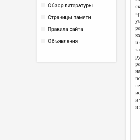
Обзор литературы
с
к
Страницы памяти
у
р
Правила сайта
к
Объявления
и
за
р
ра
н
по
г
и
и
и