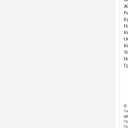
Ж
Р
Б
Н
К
О
К
Т
Н
Г
Се
Пр
Пр