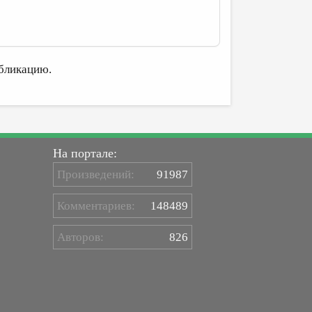
бликацию.
На портале:
Произведений:
91987
Комментариев:
148489
Авторов:
826