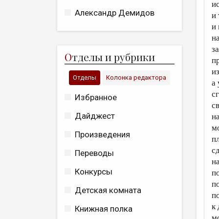
и
Александр Демидов
и
и 
н
з
О
тделы и рубрики
п
и
Отделы
Колонка редактора
а 
с
Избранное
с
Дайджест
на
м
Произведения
п
с
Переводы
н
Конкурсы
п
п
Детская комната
п
к
Книжная полка
м