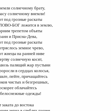
немли солнечному брату,
ласу солнечному внемли!
от под грозные раскаты
ЛОВО-БОГ ложится в землю,
орним трепетом объяты
оанн и Присна-Дева,
от под грозные раскаты
отряслось земное чрево,
от жнецы на ранней ниве
ертву солнечную косят,
квозь палящий жар пустыни
роросли в сердцах колосья,
шьте, пейте, причащайтесь
оков чистых и безгрешных,
оскорее облачайтесь
 белоснежные одежды!
т заката до востока
арим зерна в стеблях пашен,