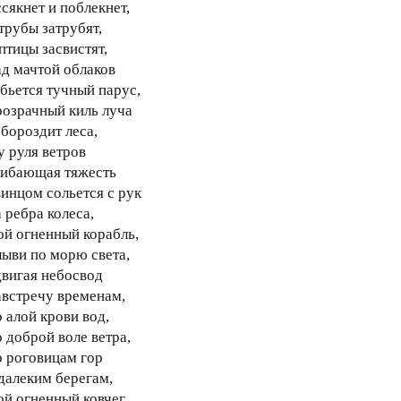
ссякнет и поблекнет,
 трубы затрубят,
птицы засвистят,
ад мачтой облаков
абьется тучный парус,
розрачный киль луча
збороздит леса,
у руля ветров
гибающая тяжесть
винцом сольется с рук
 ребра колеса,
ой огненный корабль,
лыви по морю света,
двигая небосвод
австречу временам,
о алой крови вод,
о доброй воле ветра,
о роговицам гор
 далеким берегам,
ой огненный ковчег,