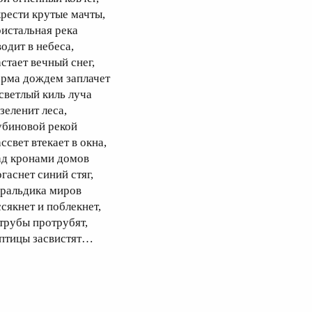
крести крутые мачты,
ристальная река
водит в небеса,
астает вечный снег,
орма дождем заплачет
 светлый киль луча
зеленит леса,
убиновой рекой
ссвет втекает в окна,
ад кронами домов
гаснет синий стяг,
еральдика миров
ссякнет и поблекнет,
 трубы протрубят,
 птицы засвистят…