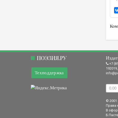
Ком
ПОЭЗИЯ.РУ
Издат
+7 (8
192019,
Техподдержка
info@po
© 2001 
Права 
В офор
Б.Пасте