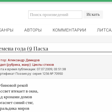
ЖАНРЫ
АВТОРЫ
КОММЕНТАРИИ
ЛИТСА
мена года (5) Пасха
втор:
Александр Демидов
дел (рубрика, жанр):
Циклы стихов
та и время публикации: 07.07.2009, 03:51:38
ртификат Поэзия.ру: серия 1256 № 70950
убиновой рекой
ссвет втекает в окна,
ад кронами домов
гаснет синий стяг,
еральдика миров