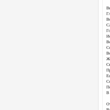
В
Г
В
С
Г
И
В
С
В
Ж
С
П
Е
С
П
В
О
В