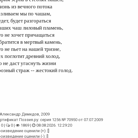
изнь из вечного потока
азливаем мы по чашам,
удет, будет разгораться
аших чаш лиловый пламень,
то не хочет причащаться
братится в мертвый камень,
то не пьет на нашей тризне,
ех поглотит древний холод,
о не даст угаснуть жизни
розный страж -- жестокий голод.
Александр Демидов
, 2009
ртификат Поэзия.ру: серия 1256 № 70950 от 07.07.2009
0 |
0 |
1869 |
08.08.2026. 12:29:20
оизведение оценили (+): []
оизведение оценили (-): []