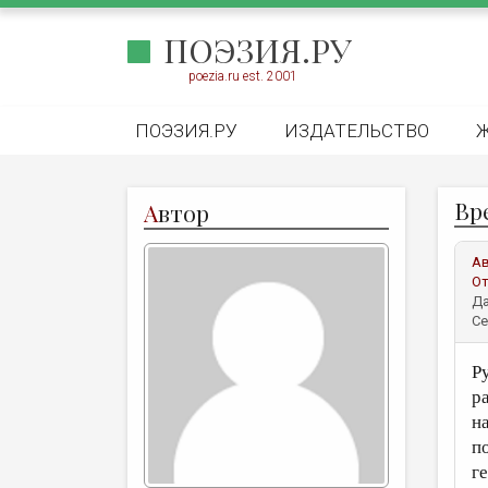
ПОЭЗИЯ.РУ
poezia.ru est. 2001
ПОЭЗИЯ.РУ
ИЗДАТЕЛЬСТВО
Вре
А
втор
А
От
Да
Се
Р
ра
н
по
г