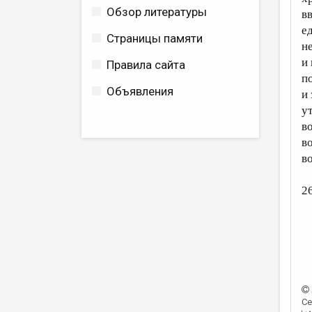
Обзор литературы
в
е
Страницы памяти
н
и
Правила сайта
п
Объявления
и
у
в
в
в
2
Се