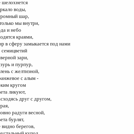
е шелохнется
еркало воды,
громный шар,
 только мы внутри,
ода и небо
ходятся краями,
ир в сферу замыкается под нами
з семицветий
еверной зари,
азурь и пурпур,
елень с желтизной,
ранжевое с алым -
рким кругом
вета ликуют,
асходясь друг с другом,
рая,
ловно радуги весной,
ета бурлят,
е видно берегов,
рустальный купол