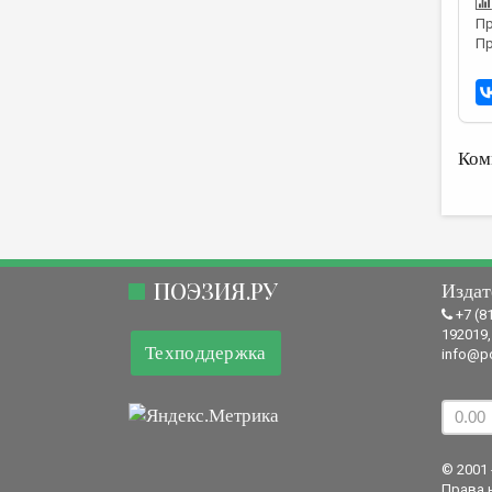
Пр
Пр
Ком
ПОЭЗИЯ.РУ
Издат
+7 (8
192019,
Техподдержка
info@po
© 2001 
Права 