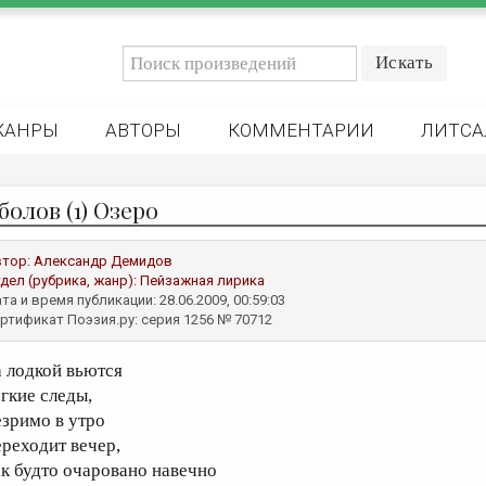
ЖАНРЫ
АВТОРЫ
КОММЕНТАРИИ
ЛИТСА
болов (1) Озеро
втор:
Александр Демидов
дел (рубрика, жанр):
Пейзажная лирика
та и время публикации: 28.06.2009, 00:59:03
ртификат Поэзия.ру: серия 1256 № 70712
а лодкой вьются
егкие следы,
езримо в утро
ереходит вечер,
ак будто очаровано навечно