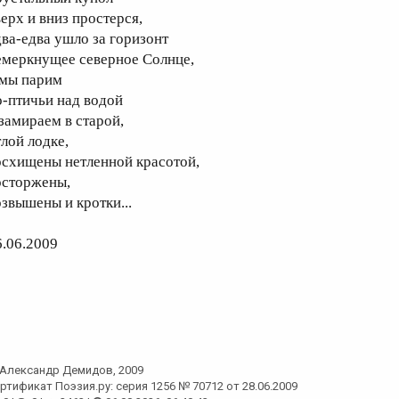
верх и вниз простерся,
два-едва ушло за горизонт
емеркнущее северное Солнце,
 мы парим
о-птичьи над водой
 замираем в старой,
тлой лодке,
осхищены нетленной красотой,
осторжены,
озвышены и кротки...
6.06.2009
Александр Демидов
, 2009
ртификат Поэзия.ру: серия 1256 № 70712 от 28.06.2009