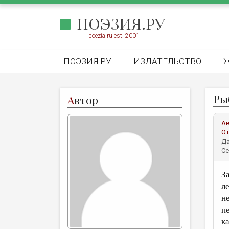
ПОЭЗИЯ.РУ
poezia.ru est. 2001
ПОЭЗИЯ.РУ
ИЗДАТЕЛЬСТВО
Ры
А
втор
А
От
Да
Се
З
л
н
п
к