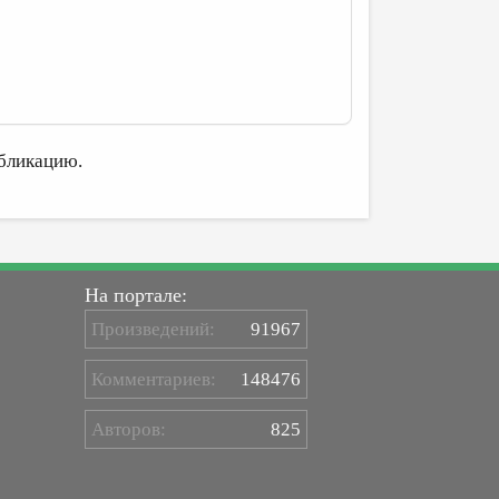
бликацию.
На портале:
Произведений:
91967
Комментариев:
148476
Авторов:
825