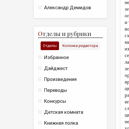
н
Александр Демидов
з
о
и
в
О
тделы и рубрики
с
м
Отделы
Колонка редактора
и
с
Избранное
л
Дайджест
з
о
Произведения
я
ц
Переводы
р
Конкурсы
иг
с
Детская комната
цв
н
Книжная полка
х