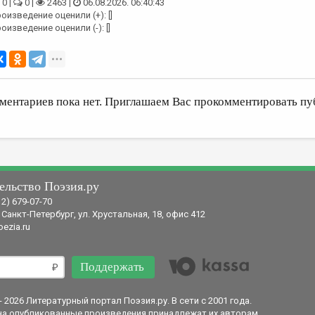
0 |
0 |
2463 |
06.08.2026. 06:40:43
оизведение оценили (+): []
оизведение оценили (-): []
ментариев пока нет. Приглашаем Вас прокомментировать пу
ельство Поэзия.ру
12) 679-07-70
 Санкт-Петербург, ул. Хрустальная, 18, офис 412
ezia.ru
Поддержать
- 2026 Литературный портал Поэзия.ру. В сети с 2001 года.
на опубликованные произведения принадлежат их авторам.