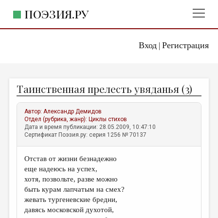
ПОЭЗИЯ.РУ
Вход
Регистрация
ГЛАВНОЕ МЕНЮ
|
ПОЭЗИЯ.РУ
ИЗДАТЕЛЬСТВО
Таинственная прелесть увяданья (3)
ЖАНРЫ
АВТОРЫ
Автор:
Александр Демидов
Отдел (рубрика, жанр):
Циклы стихов
КОММЕНТАРИИ
Дата и время публикации: 28.05.2009, 10:47:10
Сертификат Поэзия.ру: серия 1256 № 70137
ЛИТСАЛОН
Отстав от жизни безнадежно
НОВОСТИ
еще надеюсь на успех,
ПРАВИЛА САЙТА
хотя, позвольте, разве можно
быть курам лапчатым на смех?
жевать тургеневские бредни,
ОТДЕЛЫ И РУБРИКИ
давясь московской духотой,
ИЗБРАННОЕ