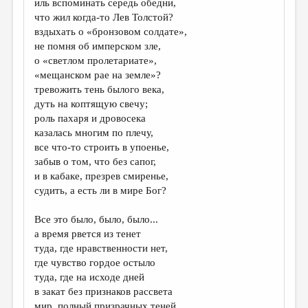
иль вспоминать середь обедни,
что жил когда-то Лев Толстой?
ДАЙДЖЕСТ
вздыхать о «бронзовом солдате»,
ПРОИЗВЕДЕНИЯ
не помня об имперском зле,
о «светлом пролетариате»,
ПЕРЕВОДЫ
«мещанском рае на земле»?
тревожить тень былого века,
КОНКУРСЫ
дуть на коптящую свечу;
ДЕТСКАЯ КОМНАТА
роль пахаря и дровосека
казалась многим по плечу,
КНИЖНАЯ ПОЛКА
все что-то строить в упоенье,
забыв о том, что без сапог,
ОБЗОР ЛИТЕРАТУРЫ
и в кабаке, презрев смиренье,
СТРАНИЦЫ ПАМЯТИ
судить, а есть ли в мире Бог?
ОБЪЯВЛЕНИЯ
Все это было, было, было...
а время рвется из тенет
КОЛОНКА РЕДАКТОРА
туда, где нравственности нет,
где чувство гордое остыло
РЕДКОЛЛЕГИЯ
туда, где на исходе дней
ОТ РЕДАКЦИИ
в закат без признаков рассвета
мир, полный призрачных теней