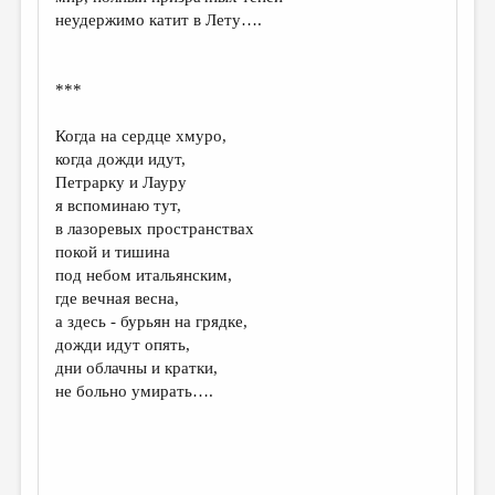
МАЛАЯ ПРОЗА
неудержимо катит в Лету….
ЭССЕИСТИКА
ЛИТЕРАТУРОВЕДЕНИЕ
***
КУЛЬТУРОВЕДЕНИЕ
Когда на сердце хмуро,
когда дожди идут,
ПУБЛИЦИСТИКА
Петрарку и Лауру
РЕЦЕНЗИРОВАНИЕ
я вспоминаю тут,
в лазоревых пространствах
ЦИКЛЫ ПУБЛИКАЦИЙ
покой и тишина
под небом итальянским,
ТРЕДИАКОВСКИЙ
где вечная весна,
МЕДИА
а здесь - бурьян на грядке,
дожди идут опять,
ВКОНТАКТЕ
дни облачны и кратки,
не больно умирать….