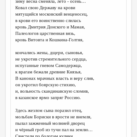
зиму весна сменяла, лето - осень…
Ковал свою Державу на крови
мятущийся московский венценосец,
в крови его воинственно слилась
кровь Дмитрия Донского и Мамая,
Палеологов царственная вязь,
кровь Витовта и Кошкина-Голтяя,
кончались жены, дщери, сыновья,
не укротив стремительного сердца,
испуганные гневом Самодержца,
к врагам бежали древние Князья,
В канонах мрачных власть и веру слив,
он укротил боярскую стихию,
и, вольность скандинавскую сломив,
в казанское ярмо запряг Россию.
Здесь жезлом сына поразил отец,
мольбам Бориски в ярости не внемля,
пылал зажженный молнией дворец
и чёрный гроб из тучи пал на землю…
Свистели по болотам кулики,