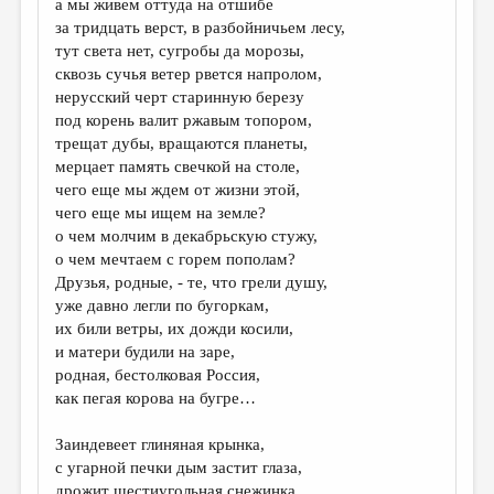
а мы живем оттуда на отшибе
за тридцать верст, в разбойничьем лесу,
ДАЙДЖЕСТ
тут света нет, сугробы да морозы,
ПРОИЗВЕДЕНИЯ
сквозь сучья ветер рвется напролом,
нерусский черт старинную березу
ПЕРЕВОДЫ
под корень валит ржавым топором,
трещат дубы, вращаются планеты,
КОНКУРСЫ
мерцает память свечкой на столе,
ДЕТСКАЯ КОМНАТА
чего еще мы ждем от жизни этой,
чего еще мы ищем на земле?
КНИЖНАЯ ПОЛКА
о чем молчим в декабрьскую стужу,
о чем мечтаем с горем пополам?
ОБЗОР ЛИТЕРАТУРЫ
Друзья, родные, - те, что грели душу,
СТРАНИЦЫ ПАМЯТИ
уже давно легли по бугоркам,
их били ветры, их дожди косили,
ОБЪЯВЛЕНИЯ
и матери будили на заре,
родная, бестолковая Россия,
КОЛОНКА РЕДАКТОРА
как пегая корова на бугре…
РЕДКОЛЛЕГИЯ
Заиндевеет глиняная крынка,
ОТ РЕДАКЦИИ
с угарной печки дым застит глаза,
дрожит шестиугольная снежинка