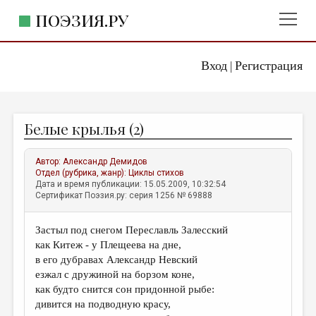
ПОЭЗИЯ.РУ
Вход
Регистрация
ГЛАВНОЕ МЕНЮ
|
ПОЭЗИЯ.РУ
ИЗДАТЕЛЬСТВО
Белые крылья (2)
ЖАНРЫ
АВТОРЫ
Автор:
Александр Демидов
Отдел (рубрика, жанр):
Циклы стихов
КОММЕНТАРИИ
Дата и время публикации: 15.05.2009, 10:32:54
Сертификат Поэзия.ру: серия 1256 № 69888
ЛИТСАЛОН
Застыл под снегом Переславль Залесский
НОВОСТИ
как Китеж - у Плещеева на дне,
ПРАВИЛА САЙТА
в его дубравах Александр Невский
езжал с дружиной на борзом коне,
как будто снится сон придонной рыбе:
ОТДЕЛЫ И РУБРИКИ
дивится на подводную красу,
ИЗБРАННОЕ