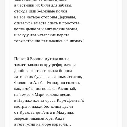
а честники их били для забавы,
отсюда шли железные полки
на все четыре стороны Державы,
сливались вместе спесь и простота,
вопль дьявола и ангельские звоны,
и всюду два катарские перста
торжественно вздымались на иконах!
По всей Европе мутная волна
захлестывала искру реформатов:
дробила кость стальная борона
латинских булл и засланных легатов,
Филипп и Альба Фландрию сожгли,
как, якобы, им повелел Распятый,
на Темзе к Мэри головы несли,
в Париже жег за ересь Карл Девятый,
костры и плахи без конца цвели
от Кракова до Гента и Мадрида,
зверели инквизиторы Аида,
а гёзы жгли на море корабли…