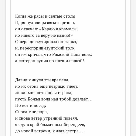
Когда же рясы и святые столы
Царя нудили развязать резню,
он отвечал: «Караю я крамолы,
но никого за веру не казню!»
О вере дискутировал он жарко,
и, переспорив езуитский толк,
он им кричал, что Римский Папа-волк,
а лютеран лупил по плеши палкой!
Давно минули эти времена,
но их огонь еще незримо тлеет,
живи! моя нетленная страна,
пусть Божья воля над тобой довлеет…
Но вот и поезд.
Снова мне пора,
и снова ветер утренний повеял,
я еду в край блаженных берендеев,
до новой встречи, милая сестра…