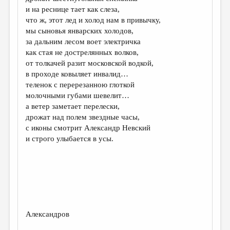
МАЛАЯ ПРОЗА
и на реснице тает как слеза,
что ж, этот лед и холод нам в привычку,
ЭССЕИСТИКА
мы сыновья январских холодов,
ЛИТЕРАТУРОВЕДЕНИЕ
за дальним лесом воет электричка
как стая не дострелянных волков,
КУЛЬТУРОВЕДЕНИЕ
от толкачей разит московской водкой,
в проходе ковыляет инвалид…
ПУБЛИЦИСТИКА
теленок с перерезанною глоткой
РЕЦЕНЗИРОВАНИЕ
молочными губами шевелит…
а ветер заметает перелески,
ЦИКЛЫ ПУБЛИКАЦИЙ
дрожат над полем звездные часы,
с иконы смотрит Александр Невский
ТРЕДИАКОВСКИЙ
и строго улыбается в усы.
МЕДИА
ВКОНТАКТЕ
Александров