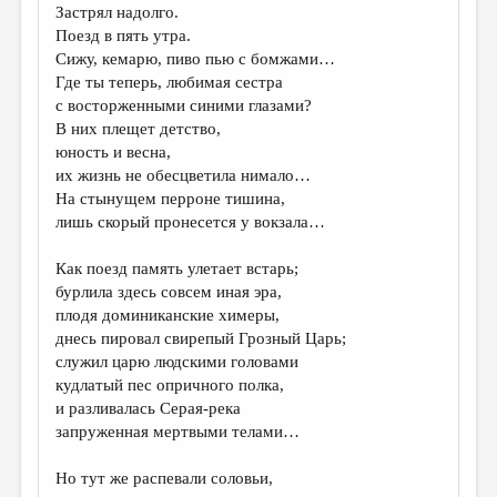
Застрял надолго.
Поезд в пять утра.
Сижу, кемарю, пиво пью с бомжами…
Где ты теперь, любимая сестра
с восторженными синими глазами?
В них плещет детство,
юность и весна,
их жизнь не обесцветила нимало…
На стынущем перроне тишина,
лишь скорый пронесется у вокзала…
Как поезд память улетает встарь;
бурлила здесь совсем иная эра,
плодя доминиканские химеры,
днесь пировал свирепый Грозный Царь;
служил царю людскими головами
кудлатый пес опричного полка,
и разливалась Серая-река
запруженная мертвыми телами…
Но тут же распевали соловьи,