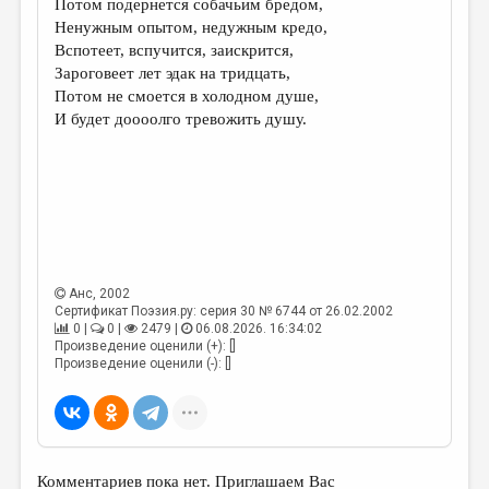
Потом подернется собачьим бредом,
Ненужным опытом, недужным кредо,
ДАЙДЖЕСТ
Вспотеет, вспучится, заискрится,
ПРОИЗВЕДЕНИЯ
Зароговеет лет эдак на тридцать,
Потом не смоется в холодном душе,
ПЕРЕВОДЫ
И будет доооолго тревожить душу.
КОНКУРСЫ
ДЕТСКАЯ КОМНАТА
КНИЖНАЯ ПОЛКА
ОБЗОР ЛИТЕРАТУРЫ
Анс
, 2002
СТРАНИЦЫ ПАМЯТИ
Сертификат Поэзия.ру: серия 30 № 6744 от 26.02.2002
0 |
0 |
2479 |
06.08.2026. 16:34:02
ОБЪЯВЛЕНИЯ
Произведение оценили (+): []
Произведение оценили (-): []
КОЛОНКА РЕДАКТОРА
РЕДКОЛЛЕГИЯ
ОТ РЕДАКЦИИ
Комментариев пока нет. Приглашаем Вас