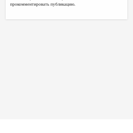
МАЛАЯ ПРОЗА
прокомментировать публикацию.
ЭССЕИСТИКА
ЛИТЕРАТУРОВЕДЕНИЕ
КУЛЬТУРОВЕДЕНИЕ
ПУБЛИЦИСТИКА
РЕЦЕНЗИРОВАНИЕ
ЦИКЛЫ ПУБЛИКАЦИЙ
ТРЕДИАКОВСКИЙ
МЕДИА
ВКОНТАКТЕ