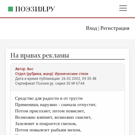
ПОЭЗИЯ.РУ
Вход
Регистрация
ГЛАВНОЕ МЕНЮ
|
ПОЭЗИЯ.РУ
ИЗДАТЕЛЬСТВО
На правах рекламы
ЖАНРЫ
АВТОРЫ
Автор:
Анс
Отдел (рубрика, жанр):
Иронические стихи
КОММЕНТАРИИ
Дата и время публикации: 26.02.2002, 09:35:48
Сертификат Поэзия.ру: серия 30 № 6744
ЛИТСАЛОН
Средство для радости и от грусти
НОВОСТИ
Применишь наружно - сначала отпустит,
ПРАВИЛА САЙТА
Потом присохнет, потом повиснет,
Возможно влипнет, возможно скиснет,
Зазеленит и покроется смехом,
ОТДЕЛЫ И РУБРИКИ
Потом повылезет рыбьим мехом,
ИЗБРАННОЕ