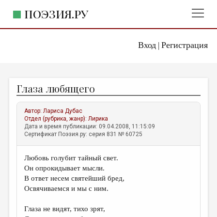
ПОЭЗИЯ.РУ
Вход
Регистрация
ГЛАВНОЕ МЕНЮ
|
ПОЭЗИЯ.РУ
ИЗДАТЕЛЬСТВО
Глаза любящего
ЖАНРЫ
АВТОРЫ
Автор:
Лариса Дубас
Отдел (рубрика, жанр):
Лирика
КОММЕНТАРИИ
Дата и время публикации: 09.04.2008, 11:15:09
Сертификат Поэзия.ру: серия 831 № 60725
ЛИТСАЛОН
Любовь голубит тайный свет.
НОВОСТИ
Он опрокидывает мысли.
ПРАВИЛА САЙТА
В ответ несем святейший бред,
Освячиваемся и мы с ним.
ОТДЕЛЫ И РУБРИКИ
Глаза не видят, тихо зрят,
ИЗБРАННОЕ