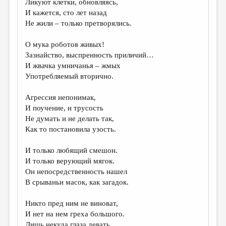
Ликуют клетки, обновляясь,
И кажется, сто лет назад
ДАЙДЖЕСТ
Не жили – только претворялись.
ПРОИЗВЕДЕНИЯ
О мука роботов живых!
ПЕРЕВОДЫ
Зазнайство, выспренность приличий…
И жвачка умничанья – жмых
КОНКУРСЫ
Употребляемый вторично.
ДЕТСКАЯ КОМНАТА
Агрессия непонимак,
КНИЖНАЯ ПОЛКА
И поучение, и трусость
Не думать и не делать так,
ОБЗОР ЛИТЕРАТУРЫ
Как то постановила узость.
СТРАНИЦЫ ПАМЯТИ
И только любящий смешон.
ОБЪЯВЛЕНИЯ
И только верующий мягок.
Он непосредственность нашел
КОЛОНКА РЕДАКТОРА
В срываньи масок, как загадок.
РЕДКОЛЛЕГИЯ
Никто пред ним не виноват,
ОТ РЕДАКЦИИ
И нет на нем греха большого.
Лишь некуда глаза девать,