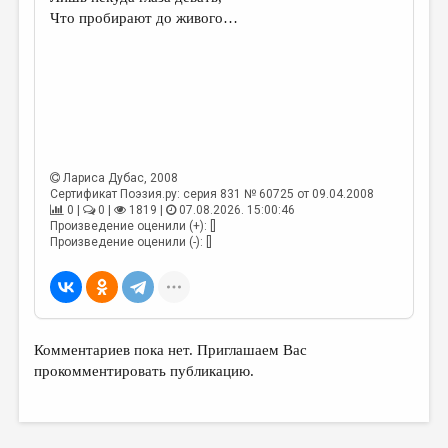
МАЛАЯ ПРОЗА
Что пробирают до живого…
ЭССЕИСТИКА
ЛИТЕРАТУРОВЕДЕНИЕ
КУЛЬТУРОВЕДЕНИЕ
ПУБЛИЦИСТИКА
Лариса Дубас
, 2008
РЕЦЕНЗИРОВАНИЕ
Сертификат Поэзия.ру: серия 831 № 60725 от 09.04.2008
0 |
0 |
1819 |
07.08.2026. 15:00:46
ЦИКЛЫ ПУБЛИКАЦИЙ
Произведение оценили (+): []
Произведение оценили (-): []
ТРЕДИАКОВСКИЙ
МЕДИА
ВКОНТАКТЕ
Комментариев пока нет. Приглашаем Вас
прокомментировать публикацию.