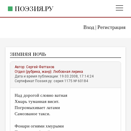
ПОЭЗИЯ.РУ
Вход
Регистрация
ГЛАВНОЕ МЕНЮ
|
ПОЭЗИЯ.РУ
ИЗДАТЕЛЬСТВО
зимняя ночь
ЖАНРЫ
АВТОРЫ
Автор:
Сергей Фаттахов
Отдел (рубрика, жанр):
Любовная лирика
КОММЕНТАРИИ
Дата и время публикации: 19.03.2008, 17:14:24
Сертификат Поэзия.ру: серия 1175 № 60184
ЛИТСАЛОН
Над дорогой словно ватная
НОВОСТИ
Хмарь туманная висит.
ПРАВИЛА САЙТА
Погромыхивает латами
Самозваное такси.
ОТДЕЛЫ И РУБРИКИ
Фонари огнями хмурыми
ИЗБРАННОЕ