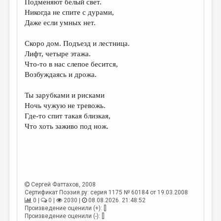
Подменяют белый свет.
Никогда не спите с дурами,
ДАЙДЖЕСТ
Даже если умных нет.
ПРОИЗВЕДЕНИЯ
Скоро дом. Подъезд и лестница.
ПЕРЕВОДЫ
Лифт, четыре этажа.
Что-то в нас слепое бесится,
КОНКУРСЫ
Возбуждаясь и дрожа.
ДЕТСКАЯ КОМНАТА
Ты зарубками и рисками
КНИЖНАЯ ПОЛКА
Ночь чужую не тревожь.
Где-то спит такая близкая,
ОБЗОР ЛИТЕРАТУРЫ
Что хоть заживо под нож.
СТРАНИЦЫ ПАМЯТИ
ОБЪЯВЛЕНИЯ
КОЛОНКА РЕДАКТОРА
Сергей Фаттахов
, 2008
РЕДКОЛЛЕГИЯ
Сертификат Поэзия.ру: серия 1175 № 60184 от 19.03.2008
0 |
0 |
2030 |
08.08.2026. 21:48:52
ОТ РЕДАКЦИИ
Произведение оценили (+): []
Произведение оценили (-): []