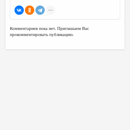
МАЛАЯ ПРОЗА
ЭССЕИСТИКА
ЛИТЕРАТУРОВЕДЕНИЕ
Комментариев пока нет. Приглашаем Вас
КУЛЬТУРОВЕДЕНИЕ
прокомментировать публикацию.
ПУБЛИЦИСТИКА
РЕЦЕНЗИРОВАНИЕ
ЦИКЛЫ ПУБЛИКАЦИЙ
ТРЕДИАКОВСКИЙ
МЕДИА
ВКОНТАКТЕ