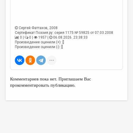
МАЛАЯ ПРОЗА
ЭССЕИСТИКА
ЛИТЕРАТУРОВЕДЕНИЕ
Сергей Фаттахов
, 2008
КУЛЬТУРОВЕДЕНИЕ
Сертификат Поэзия.ру: серия 1175 № 59825 от 07.03.2008
0 |
0 |
1957 |
06.08.2026. 23:38:33
Произведение оценили (+): []
ПУБЛИЦИСТИКА
Произведение оценили (-): []
РЕЦЕНЗИРОВАНИЕ
ЦИКЛЫ ПУБЛИКАЦИЙ
ТРЕДИАКОВСКИЙ
Комментариев пока нет. Приглашаем Вас
МЕДИА
прокомментировать публикацию.
ВКОНТАКТЕ