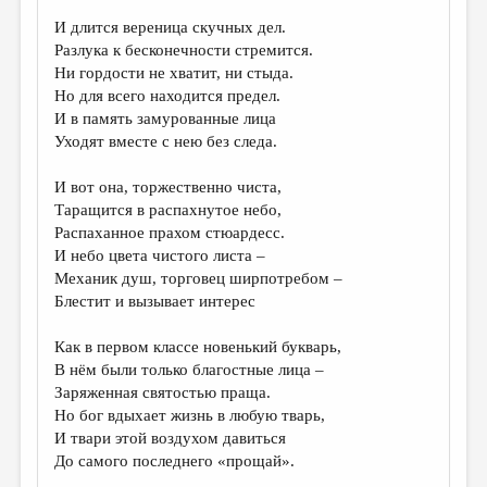
И длится вереница скучных дел.
ДАЙДЖЕСТ
Разлука к бесконечности стремится.
ПРОИЗВЕДЕНИЯ
Ни гордости не хватит, ни стыда.
Но для всего находится предел.
ПЕРЕВОДЫ
И в память замурованные лица
Уходят вместе с нею без следа.
КОНКУРСЫ
ДЕТСКАЯ КОМНАТА
И вот она, торжественно чиста,
Таращится в распахнутое небо,
КНИЖНАЯ ПОЛКА
Распаханное прахом стюардесс.
И небо цвета чистого листа –
ОБЗОР ЛИТЕРАТУРЫ
Механик душ, торговец ширпотребом –
СТРАНИЦЫ ПАМЯТИ
Блестит и вызывает интерес
ОБЪЯВЛЕНИЯ
Как в первом классе новенький букварь,
В нём были только благостные лица –
КОЛОНКА РЕДАКТОРА
Заряженная святостью праща.
Но бог вдыхает жизнь в любую тварь,
РЕДКОЛЛЕГИЯ
И твари этой воздухом давиться
ОТ РЕДАКЦИИ
До самого последнего «прощай».