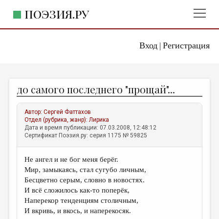
ПОЭЗИЯ.РУ
Вход
Регистрация
ГЛАВНОЕ МЕНЮ
|
ПОЭЗИЯ.РУ
ИЗДАТЕЛЬСТВО
до самого последнего "прощай"...
ЖАНРЫ
АВТОРЫ
Автор:
Сергей Фаттахов
Отдел (рубрика, жанр):
Лирика
КОММЕНТАРИИ
Дата и время публикации: 07.03.2008, 12:48:12
Сертификат Поэзия.ру: серия 1175 № 59825
ЛИТСАЛОН
Не ангел и не бог меня берёг.
НОВОСТИ
Мир, замыкаясь, стал сугубо личным,
ПРАВИЛА САЙТА
Бесцветно серым, словно в новостях.
И всё сложилось как-то поперёк,
Наперекор тенденциям столичным,
ОТДЕЛЫ И РУБРИКИ
И вкривь, и вкось, и наперекосяк.
ИЗБРАННОЕ