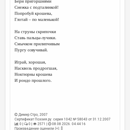
Бери пригоршнями
Снежка с подталинкой!
ДАЙДЖЕСТ
Попробуй крошева,
ПРОИЗВЕДЕНИЯ
Глотай – по маленькой!
ПЕРЕВОДЫ
На струны скрипочки
Ставь пальцы-лучики.
КОНКУРСЫ
Смычком прилипчивым
ДЕТСКАЯ КОМНАТА
Пургу озвучивай.
КНИЖНАЯ ПОЛКА
Играй, хорошая,
Насквозь продрогшая,
ОБЗОР ЛИТЕРАТУРЫ
Ноктюрны крошева
СТРАНИЦЫ ПАМЯТИ
И рондо прошлого.
ОБЪЯВЛЕНИЯ
КОЛОНКА РЕДАКТОРА
РЕДКОЛЛЕГИЯ
Димир Стро
, 2007
Сертификат Поэзия.ру: серия 1042 № 58043 от 31.12.2007
ОТ РЕДАКЦИИ
0 |
0 |
2571 |
08.08.2026. 04:44:16
Произведение оценили (+): []