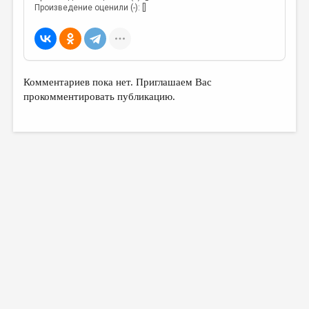
МАЛАЯ ПРОЗА
Произведение оценили (-): []
ЭССЕИСТИКА
ЛИТЕРАТУРОВЕДЕНИЕ
КУЛЬТУРОВЕДЕНИЕ
Комментариев пока нет. Приглашаем Вас
прокомментировать публикацию.
ПУБЛИЦИСТИКА
РЕЦЕНЗИРОВАНИЕ
ЦИКЛЫ ПУБЛИКАЦИЙ
ТРЕДИАКОВСКИЙ
МЕДИА
ВКОНТАКТЕ