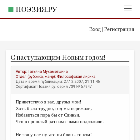
ПОЭЗИЯ.РУ
Вход
Регистрация
ГЛАВНОЕ МЕНЮ
|
ПОЭЗИЯ.РУ
ИЗДАТЕЛЬСТВО
C наступающим Новым годом!
ЖАНРЫ
АВТОРЫ
Автор:
Татьяна Мухаметшина
Отдел (рубрика, жанр):
Философская лирика
КОММЕНТАРИИ
Дата и время публикации: 27.12.2007, 21:11:46
Сертификат Поэзия.ру: серия 739 № 57947
ЛИТСАЛОН
Приветствую я вас, друзья мои!
НОВОСТИ
Хоть было трудно, год мы пережили,
ПРАВИЛА САЙТА
Избавиться пора бы от Свиньи,
Что в прошлый раз нам с вами подложили.
ОТДЕЛЫ И РУБРИКИ
Не зря у нас ну что ни блин - то ком!
ИЗБРАННОЕ