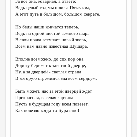
За все она, коварная, в ответе:
Ведь целый год мы шли за Пятачком,
ДАЙДЖЕСТ
А этот путь в большом, большом секрете.
ПРОИЗВЕДЕНИЯ
Но беды наши кончатся теперь,
ПЕРЕВОДЫ
Ведь на одной шестой земного шара
В свои права вступает новый зверь,
КОНКУРСЫ
Всем нам давно известная Шушара.
ДЕТСКАЯ КОМНАТА
Вполне возможно, до сих пор она
КНИЖНАЯ ПОЛКА
Дорогу бережет к заветной дверце,
Ну, а за дверцей - светлая страна,
ОБЗОР ЛИТЕРАТУРЫ
В которую стремимся мы всем сердцем.
СТРАНИЦЫ ПАМЯТИ
Быть может, нас за этой дверцей ждет
ОБЪЯВЛЕНИЯ
Прекрасная, веселая картина.
Пусть в будущем году всем повезет,
КОЛОНКА РЕДАКТОРА
Как повезло когда-то Буратино!
РЕДКОЛЛЕГИЯ
ОТ РЕДАКЦИИ