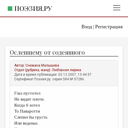
ПОЭЗИЯ.РУ
Вход
Регистрация
ГЛАВНОЕ МЕНЮ
|
ПОЭЗИЯ.РУ
ИЗДАТЕЛЬСТВО
Ослепшему от содеянного
ЖАНРЫ
АВТОРЫ
Автор:
Снежана Малышева
Отдел (рубрика, жанр):
Любовная лирика
КОММЕНТАРИИ
Дата и время публикации: 02.12.2007, 13:44:37
Сертификат Поэзия.ру: серия 584 № 57286
ЛИТСАЛОН
Глаз пустотел
НОВОСТИ
Не видит плоти.
ПРАВИЛА САЙТА
Когда б хотел
То Паваротти
Слепил бы грусть
ОТДЕЛЫ И РУБРИКИ
Или веденье.
ИЗБРАННОЕ