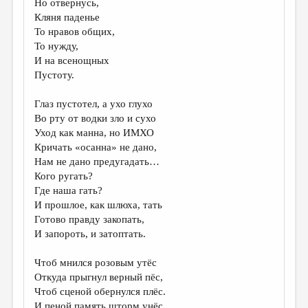
Но отвернусь,
Кляня паденье
ДАЙДЖЕСТ
То нравов общих,
ПРОИЗВЕДЕНИЯ
То нужду,
И на всенощных
ПЕРЕВОДЫ
Пустоту.
КОНКУРСЫ
Глаз пустотел, а ухо глухо
ДЕТСКАЯ КОМНАТА
Во рту от водки зло и сухо
Уход как манна, но ИМХО
КНИЖНАЯ ПОЛКА
Кричать «осанна» не дано,
Нам не дано предугадать…
ОБЗОР ЛИТЕРАТУРЫ
Кого ругать?
СТРАНИЦЫ ПАМЯТИ
Где наша гать?
И прошлое, как шлюха, тать
ОБЪЯВЛЕНИЯ
Готово правду закопать,
И запороть, и затоптать.
КОЛОНКА РЕДАКТОРА
Чтоб мнился розовым утёс
РЕДКОЛЛЕГИЯ
Откуда прыгнул верный пёс,
ОТ РЕДАКЦИИ
Чтоб сценой обернулся плёс.
И пеной память шторм унёс.