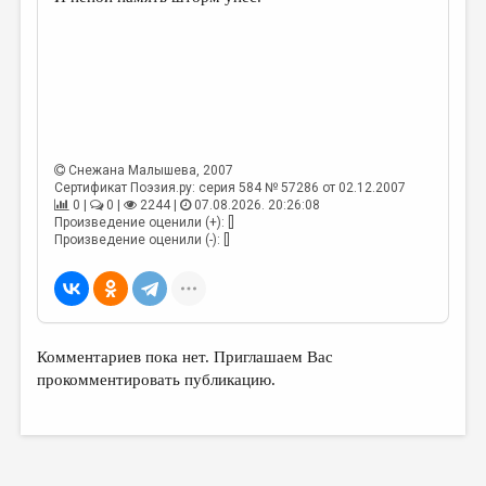
МАЛАЯ ПРОЗА
ЭССЕИСТИКА
ЛИТЕРАТУРОВЕДЕНИЕ
КУЛЬТУРОВЕДЕНИЕ
ПУБЛИЦИСТИКА
Снежана Малышева
, 2007
Сертификат Поэзия.ру: серия 584 № 57286 от 02.12.2007
РЕЦЕНЗИРОВАНИЕ
0 |
0 |
2244 |
07.08.2026. 20:26:08
Произведение оценили (+): []
ЦИКЛЫ ПУБЛИКАЦИЙ
Произведение оценили (-): []
ТРЕДИАКОВСКИЙ
МЕДИА
ВКОНТАКТЕ
Комментариев пока нет. Приглашаем Вас
прокомментировать публикацию.