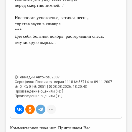
МАЛАЯ ПРОЗА
перед смертию зимней..."
ЭССЕИСТИКА
Ниспослав успокоенье, затихла песнь,
ЛИТЕРАТУРОВЕДЕНИЕ
спрятав звуки в клавире.
***
КУЛЬТУРОВЕДЕНИЕ
Для себя больной ноябрь, растерявший спесь,
яму мокрую вырыл...
ПУБЛИЦИСТИКА
РЕЦЕНЗИРОВАНИЕ
ЦИКЛЫ ПУБЛИКАЦИЙ
ТРЕДИАКОВСКИЙ
Геннадий Антонов
, 2007
Сертификат Поэзия.ру: серия 1118 № 56714 от 09.11.2007
МЕДИА
0 |
0 |
2051 |
08.08.2026. 18:20:43
Произведение оценили (+): []
ВКОНТАКТЕ
Произведение оценили (-): []
Комментариев пока нет. Приглашаем Вас