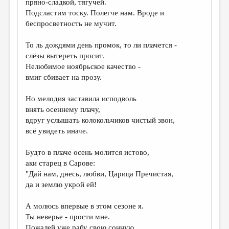
пряно-сладкой, тягучей.
Подсластим тоску. Полегче нам. Вроде и
ДАЙДЖЕСТ
беспросветность не мучит.
ПРОИЗВЕДЕНИЯ
То ль дождями день промок, то ли плачется -
ПЕРЕВОДЫ
слёзы вытереть просит.
Нелюбимое ноябрьское качество -
КОНКУРСЫ
вмиг сбивает на прозу.
ДЕТСКАЯ КОМНАТА
Но мелодия заставила исподволь
КНИЖНАЯ ПОЛКА
внять осеннему плачу,
вдруг услышать колокольчиков чистый звон,
ОБЗОР ЛИТЕРАТУРЫ
всё увидеть иначе.
СТРАНИЦЫ ПАМЯТИ
Будто в плаче осень молится истово,
ОБЪЯВЛЕНИЯ
аки старец в Сарове:
"Дай нам, днесь, любви, Царица Пречистая,
КОЛОНКА РЕДАКТОРА
да и землю укрой ей!
РЕДКОЛЛЕГИЯ
А молюсь впервые в этом сезоне я.
ОТ РЕДАКЦИИ
Ты неверье - прости мне.
Пожалей уже рабу свою сонную