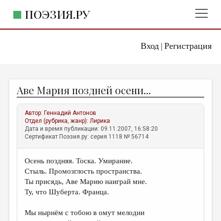
ПОЭЗИЯ.РУ
Вход
Регистрация
ГЛАВНОЕ МЕНЮ
|
ПОЭЗИЯ.РУ
ИЗДАТЕЛЬСТВО
Аве Мария поздней осени...
ЖАНРЫ
АВТОРЫ
Автор:
Геннадий Антонов
Отдел (рубрика, жанр):
Лирика
КОММЕНТАРИИ
Дата и время публикации: 09.11.2007, 16:58:20
Сертификат Поэзия.ру: серия 1118 № 56714
ЛИТСАЛОН
Осень поздняя. Тоска. Умирание.
НОВОСТИ
Стыль. Промозглость пространства.
ПРАВИЛА САЙТА
Ты присядь, Аве Марию наиграй мне.
Ту, что Шуберта. Франца.
ОТДЕЛЫ И РУБРИКИ
Мы нырнём с тобою в омут мелодии
ИЗБРАННОЕ