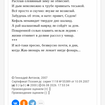
Расплав оловянный зиму не обвеснит.
И дым невозможно к трубе привязать тесьмой.
ДАЙДЖЕСТ
Всё просто и скучно: вчуже не возжелай.
ПРОИЗВЕДЕНИЯ
Забудешь об этом, и нате: привет, Содом!
Кефаль ненавидит твердое дно шаланд.
ПЕРЕВОДЫ
А рай шалашовый навряд ли сойдёт за дом.
Поваренной солью плавить нельзя ледник -
КОНКУРСЫ
жизни отнимет в долине рассол у чинар.
ДЕТСКАЯ КОМНАТА
***
И всё-таки пресно, безвкусно почти, в дни,
КНИЖНАЯ ПОЛКА
когда Жак-звонарь не ломает нигде фонарь...
ОБЗОР ЛИТЕРАТУРЫ
СТРАНИЦЫ ПАМЯТИ
ОБЪЯВЛЕНИЯ
Геннадий Антонов
, 2007
Сертификат Поэзия.ру: серия 1118 № 55389 от 10.09.2007
КОЛОНКА РЕДАКТОРА
0 |
0 |
2000 |
06.08.2026. 17:53:34
Произведение оценили (+): []
РЕДКОЛЛЕГИЯ
Произведение оценили (-): []
ОТ РЕДАКЦИИ