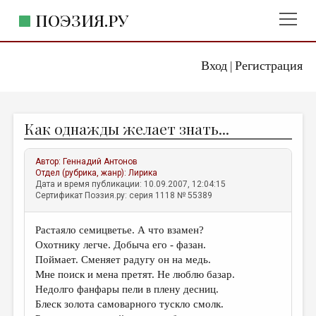
ПОЭЗИЯ.РУ
Вход
Регистрация
ГЛАВНОЕ МЕНЮ
|
ПОЭЗИЯ.РУ
ИЗДАТЕЛЬСТВО
Как однажды желает знать...
ЖАНРЫ
АВТОРЫ
Автор:
Геннадий Антонов
Отдел (рубрика, жанр):
Лирика
КОММЕНТАРИИ
Дата и время публикации: 10.09.2007, 12:04:15
Сертификат Поэзия.ру: серия 1118 № 55389
ЛИТСАЛОН
Растаяло семицветье. А что взамен?
НОВОСТИ
Охотнику легче. Добыча его - фазан.
ПРАВИЛА САЙТА
Поймает. Сменяет радугу он на медь.
Мне поиск и мена претят. Не люблю базар.
Недолго фанфары пели в плену десниц.
ОТДЕЛЫ И РУБРИКИ
Блеск золота самоварного тускло смолк.
ИЗБРАННОЕ