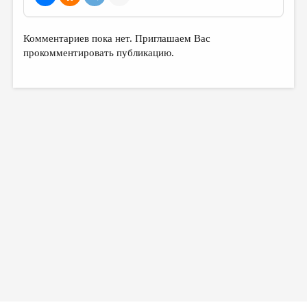
МАЛАЯ ПРОЗА
ЭССЕИСТИКА
Комментариев пока нет. Приглашаем Вас
ЛИТЕРАТУРОВЕДЕНИЕ
прокомментировать публикацию.
КУЛЬТУРОВЕДЕНИЕ
ПУБЛИЦИСТИКА
РЕЦЕНЗИРОВАНИЕ
ЦИКЛЫ ПУБЛИКАЦИЙ
ТРЕДИАКОВСКИЙ
МЕДИА
ВКОНТАКТЕ