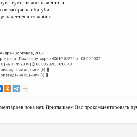
 чувствует,как жизнь жестока,
о несмотря на иби-уби
ще надеется,што любит
Андрей Воркунов
, 2007
ртификат Поэзия.ру: серия 406 № 55222 от 03.09.2007
0 |
0 |
2839 |
06.08.2026. 18:06:48
оизведение оценили (+): []
оизведение оценили (-): []
ментариев пока нет. Приглашаем Вас прокомментировать пу