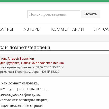
ЖАНРЫ
АВТОРЫ
КОММЕНТАРИИ
ЛИТСА
 как ломает человека
втор:
Андрей Воркунов
дел (рубрика, жанр):
Философская лирика
та и время публикации: 03.09.2007, 15:27:56
ртификат Поэзия.ру: серия 406 № 55222
о как ломает человека,
рям – улица,фонарь,аптека,
птечка,улочка,фонарик,
 человечек взглядом шарит,
 ищет медленные строки,