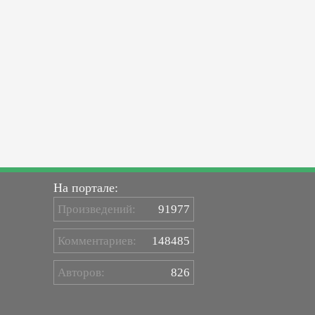
На портале:
Произведений:
91977
Комментариев:
148485
Авторов:
826