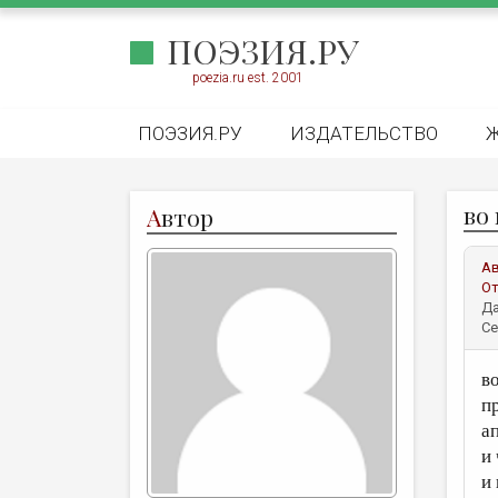
ПОЭЗИЯ.РУ
poezia.ru est. 2001
ПОЭЗИЯ.РУ
ИЗДАТЕЛЬСТВО
во
А
втор
А
От
Да
Се
в
п
а
и
и