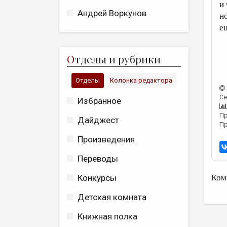
и
Андрей Воркунов
н
е
О
тделы и рубрики
Отделы
Колонка редактора
Се
Избранное
Пр
Дайджест
Пр
Произведения
Переводы
Конкурсы
Ком
Детская комната
Книжная полка