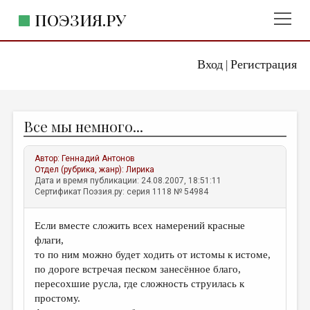
ПОЭЗИЯ.РУ
Вход
Регистрация
ГЛАВНОЕ МЕНЮ
|
ПОЭЗИЯ.РУ
ИЗДАТЕЛЬСТВО
Все мы немного...
ЖАНРЫ
АВТОРЫ
Автор:
Геннадий Антонов
Отдел (рубрика, жанр):
Лирика
КОММЕНТАРИИ
Дата и время публикации: 24.08.2007, 18:51:11
Сертификат Поэзия.ру: серия 1118 № 54984
ЛИТСАЛОН
Если вместе сложить всех намерений красные
НОВОСТИ
флаги,
ПРАВИЛА САЙТА
то по ним можно будет ходить от истомы к истоме,
по дороге встречая песком занесённое благо,
пересохшие русла, где сложность струилась к
ОТДЕЛЫ И РУБРИКИ
простому.
ИЗБРАННОЕ