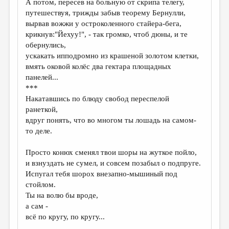
А потом, пересев на больную от скрипа телегу,
путешествуя, трижды забыв теорему Бернулли,
ДАЙДЖЕСТ
вырвав вожжи у остроколенного стайера-бега,
ПРОИЗВЕДЕНИЯ
крикнув:"Йехуу!", - так громко, чтоб дюны, и те
обернулись,
ПЕРЕВОДЫ
ускакать ипподромно из крашеной золотом клетки,
вмять оковой колёс два гектара площадных
КОНКУРСЫ
панелей...
ДЕТСКАЯ КОМНАТА
***
Накатавшись по блюду свобод переспелой
КНИЖНАЯ ПОЛКА
ранеткой,
вдруг понять, что во многом ты лошадь на самом-
ОБЗОР ЛИТЕРАТУРЫ
то деле.
СТРАНИЦЫ ПАМЯТИ
Просто конюх сменял твои шоры на жуткое пойло,
ОБЪЯВЛЕНИЯ
и взнуздать не сумел, и совсем позабыл о подпруге.
Испугал тебя шорох внезапно-мышиный под
КОЛОНКА РЕДАКТОРА
стойлом.
Ты на волю бы вроде,
РЕДКОЛЛЕГИЯ
а сам -
ОТ РЕДАКЦИИ
всё по кругу, по кругу...