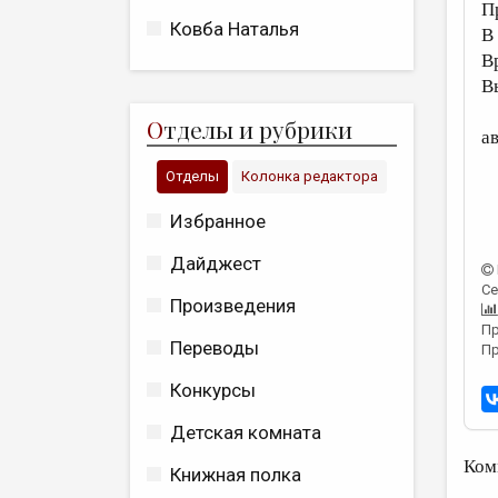
П
Ковба Наталья
В
В
В
О
тделы и рубрики
а
Отделы
Колонка редактора
Избранное
Дайджест
Се
Произведения
Пр
Переводы
Пр
Конкурсы
Детская комната
Ком
Книжная полка