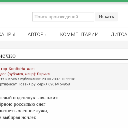
ЖАНРЫ
АВТОРЫ
КОММЕНТАРИИ
ЛИТСА
мечко
втор:
Ковба Наталья
дел (рубрика, жанр):
Лирика
та и время публикации: 23.08.2007, 13:22:36
ртификат Поэзия.ру: серия 696 № 54958
пелый подсолнух завьюжит:
ёрною россыпью снег
рызнет в осенние лужи,
е выбирая ночлег.