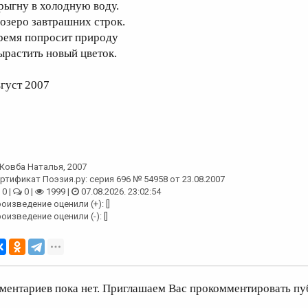
рыгну в холодную воду.
 озеро завтрашних строк.
ремя попросит природу
ырастить новый цветок.
вгуст 2007
Ковба Наталья
, 2007
ртификат Поэзия.ру: серия 696 № 54958 от 23.08.2007
0 |
0 |
1999 |
07.08.2026. 23:02:54
оизведение оценили (+): []
оизведение оценили (-): []
ментариев пока нет. Приглашаем Вас прокомментировать пу