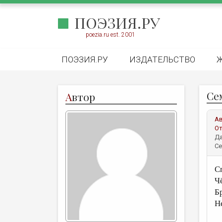
ПОЭЗИЯ.РУ
poezia.ru est. 2001
ПОЭЗИЯ.РУ
ИЗДАТЕЛЬСТВО
Се
А
втор
А
От
Да
Се
С
Ч
Б
Н