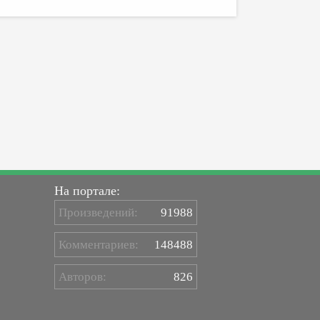
На портале:
Произведений:
91988
Комментариев:
148488
Авторов:
826