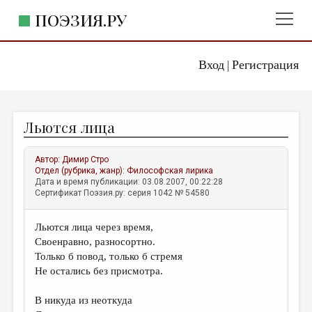
ПОЭЗИЯ.РУ
Вход
Регистрация
ГЛАВНОЕ МЕНЮ
|
ПОЭЗИЯ.РУ
ИЗДАТЕЛЬСТВО
Льются лица
ЖАНРЫ
АВТОРЫ
Автор:
Димир Стро
Отдел (рубрика, жанр):
Философская лирика
КОММЕНТАРИИ
Дата и время публикации: 03.08.2007, 00:22:28
Сертификат Поэзия.ру: серия 1042 № 54580
ЛИТСАЛОН
Льются лица через время,
НОВОСТИ
Своенравно, разносортно.
ПРАВИЛА САЙТА
Только б повод, только б стремя
Не остались без присмотра.
ОТДЕЛЫ И РУБРИКИ
В никуда из неоткуда
ИЗБРАННОЕ