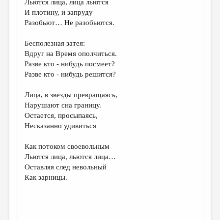
Льются лица, лица льются
И плотину, и запруду
ДАЙДЖЕСТ
Разобьют… Не разобьются.
ПРОИЗВЕДЕНИЯ
Бесполезная затея:
ПЕРЕВОДЫ
Вдруг на Время ополчиться.
Разве кто - нибудь посмеет?
КОНКУРСЫ
Разве кто - нибудь решится?
ДЕТСКАЯ КОМНАТА
Лица, в звезды превращаясь,
КНИЖНАЯ ПОЛКА
Нарушают сна границу.
Остается, просыпаясь,
ОБЗОР ЛИТЕРАТУРЫ
Несказанно удивиться
СТРАНИЦЫ ПАМЯТИ
Как потоком своевольным
ОБЪЯВЛЕНИЯ
Льются лица, льются лица…
Оставляя след невольный
КОЛОНКА РЕДАКТОРА
Как зарницы.
РЕДКОЛЛЕГИЯ
ОТ РЕДАКЦИИ