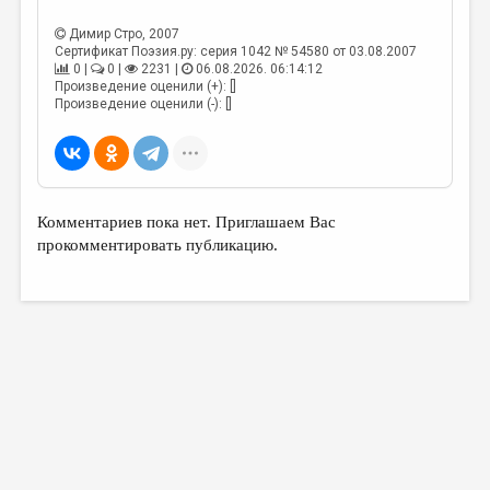
МАЛАЯ ПРОЗА
Димир Стро
, 2007
ЭССЕИСТИКА
Сертификат Поэзия.ру: серия 1042 № 54580 от 03.08.2007
0 |
0 |
2231 |
06.08.2026. 06:14:12
ЛИТЕРАТУРОВЕДЕНИЕ
Произведение оценили (+): []
Произведение оценили (-): []
КУЛЬТУРОВЕДЕНИЕ
ПУБЛИЦИСТИКА
РЕЦЕНЗИРОВАНИЕ
Комментариев пока нет. Приглашаем Вас
ЦИКЛЫ ПУБЛИКАЦИЙ
прокомментировать публикацию.
ТРЕДИАКОВСКИЙ
МЕДИА
ВКОНТАКТЕ